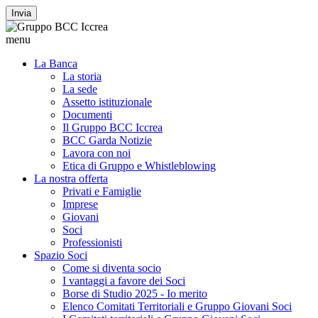
Invia
menu
La Banca
La storia
La sede
Assetto istituzionale
Documenti
Il Gruppo BCC Iccrea
BCC Garda Notizie
Lavora con noi
Etica di Gruppo e Whistleblowing
La nostra offerta
Privati e Famiglie
Imprese
Giovani
Soci
Professionisti
Spazio Soci
Come si diventa socio
I vantaggi a favore dei Soci
Borse di Studio 2025 - Io merito
Elenco Comitati Territoriali e Gruppo Giovani Soci