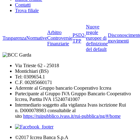
Contatti
Trova filiale
Nuove
Arbitro
regole
PSD2-
Disconosciment
Trasparenza
Normative
Controversie
europee di
TPP
movimenti
Finanziarie
definizione
del default
Via Trieste 62 - 25018
Montichiari (BS)
Tel: 0309654.1
C.F. 00285660171
Aderente al Gruppo bancario Cooperativo Iccrea
Partecipante al Gruppo IVA Gruppo Bancario Cooperativo
Iccrea, Partita IVA 15240741007
Intermediario soggetto alla vigilanza Ivass iscrizione Rui
n. D000078983 consultabile al
sito
https://ruipubblico.ivass.it/rui-pubblica/ng/#/home
©2017 Iccrea Banca S.p.A