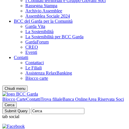
I Comitati territoriali e Gruppo Giovani Soci
Rassegna Stampa
Archivio Assemblee
Assemblea Sociale 2024
BCC del Garda per la Comunità
Garda Vita
La Sostenibilità
La Sostenibilità per BCC Garda
GardaForum
CREO
Eventi
Contatti
Contattaci
Le Filiali
Assistenza RelaxBanking
Blocco carte
Chiudi menu
Blocco Carte
Contatti
Trova filiale
Banca Online
Area Riservata Soci
Cerca
tab social