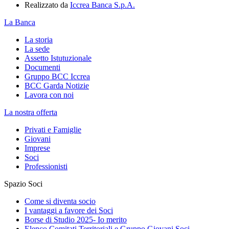
Realizzato da
Iccrea Banca S.p.A.
La Banca
La storia
La sede
Assetto Istutuzionale
Documenti
Gruppo BCC Iccrea
BCC Garda Notizie
Lavora con noi
La nostra offerta
Privati e Famiglie
Giovani
Imprese
Soci
Professionisti
Spazio Soci
Come si diventa socio
I vantaggi a favore dei Soci
Borse di Studio 2025- Io merito
Elenco Comitati Territoriali e Gruppo Giovani Soci