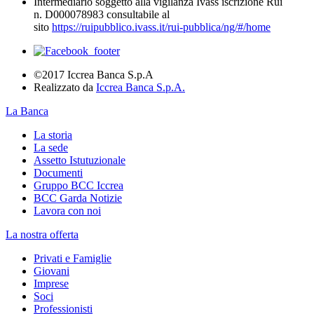
Intermediario soggetto alla vigilanza Ivass iscrizione Rui
n. D000078983 consultabile al
sito
https://ruipubblico.ivass.it/rui-pubblica/ng/#/home
©2017 Iccrea Banca S.p.A
Realizzato da
Iccrea Banca S.p.A.
La Banca
La storia
La sede
Assetto Istutuzionale
Documenti
Gruppo BCC Iccrea
BCC Garda Notizie
Lavora con noi
La nostra offerta
Privati e Famiglie
Giovani
Imprese
Soci
Professionisti