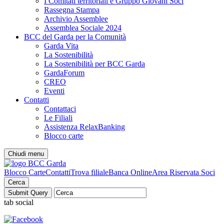
I Comitati territoriali e Gruppo Giovani Soci
Rassegna Stampa
Archivio Assemblee
Assemblea Sociale 2024
BCC del Garda per la Comunità
Garda Vita
La Sostenibilità
La Sostenibilità per BCC Garda
GardaForum
CREO
Eventi
Contatti
Contattaci
Le Filiali
Assistenza RelaxBanking
Blocco carte
Chiudi menu
Blocco Carte
Contatti
Trova filiale
Banca Online
Area Riservata Soci
Cerca
tab social