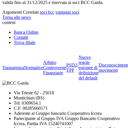
valida fino al 31/12/2025 e riservata ai soci BCC Garda.
Argomenti Correlati
soci bcc
vantaggi soci
Torna alle news
content
Banca Online
Contatti
Trova filiale
Nuove
Arbitro
regole
PSD2-
Disconosciment
Trasparenza
Normative
Controversie
europee di
TPP
movimenti
Finanziarie
definizione
del default
Via Trieste 62 - 25018
Montichiari (BS)
Tel: 0309654.1
C.F. 00285660171
Aderente al Gruppo bancario Cooperativo Iccrea
Partecipante al Gruppo IVA Gruppo Bancario Cooperativo
Iccrea, Partita IVA 15240741007