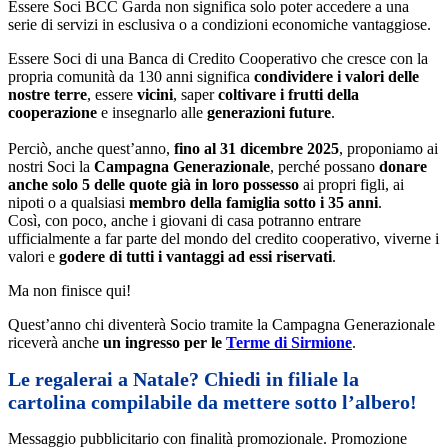
Essere Soci BCC Garda non significa solo poter accedere a una
serie di servizi in esclusiva o a condizioni economiche vantaggiose.
Essere Soci di una Banca di Credito Cooperativo che cresce con la
propria comunità da 130 anni significa
condividere i valori delle
nostre terre
, essere
vicini
, saper
coltivare i frutti della
cooperazione
e insegnarlo alle
generazioni future
.
Perciò, anche quest’anno,
fino al 31 dicembre 2025
, proponiamo ai
nostri Soci la
Campagna Generazionale
, perché possano
donare
anche solo 5 delle quote già in loro possesso
ai propri figli, ai
nipoti o a qualsiasi
membro della famiglia sotto i 35 anni
.
Così, con poco, anche i giovani di casa potranno entrare
ufficialmente a far parte del mondo del credito cooperativo, viverne i
valori e
godere di tutti i vantaggi ad essi riservati
.
Ma non finisce qui!
Quest’anno chi diventerà Socio tramite la Campagna Generazionale
riceverà anche
un ingresso per le
Terme di Sirmione
.
Le regalerai a Natale? Chiedi in filiale la
cartolina compilabile da mettere sotto l’albero!
Messaggio pubblicitario con finalità promozionale. Promozione