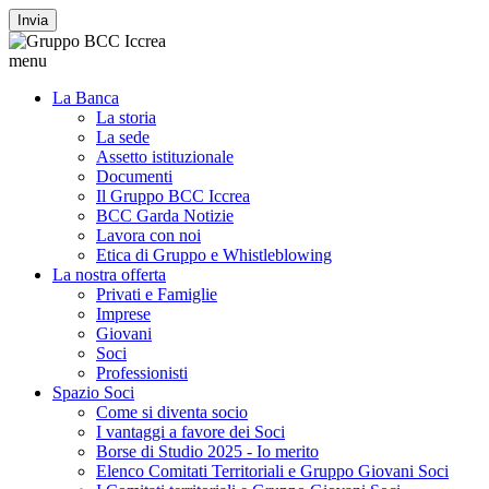
Invia
menu
La Banca
La storia
La sede
Assetto istituzionale
Documenti
Il Gruppo BCC Iccrea
BCC Garda Notizie
Lavora con noi
Etica di Gruppo e Whistleblowing
La nostra offerta
Privati e Famiglie
Imprese
Giovani
Soci
Professionisti
Spazio Soci
Come si diventa socio
I vantaggi a favore dei Soci
Borse di Studio 2025 - Io merito
Elenco Comitati Territoriali e Gruppo Giovani Soci