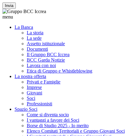
Invia
menu
La Banca
La storia
La sede
Assetto istituzionale
Documenti
Il Gruppo BCC Iccrea
BCC Garda Notizie
Lavora con noi
Etica di Gruppo e Whistleblowing
La nostra offerta
Privati e Famiglie
Imprese
Giovani
Soci
Professionisti
Spazio Soci
Come si diventa socio
I vantaggi a favore dei Soci
Borse di Studio 2025 - Io merito
Elenco Comitati Territoriali e Gruppo Giovani Soci