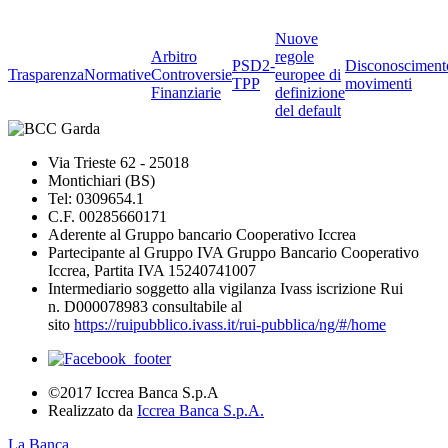
Nuove
Arbitro
regole
PSD2-
Disconosciment
Trasparenza
Normative
Controversie
europee di
TPP
movimenti
Finanziarie
definizione
del default
Via Trieste 62 - 25018
Montichiari (BS)
Tel: 0309654.1
C.F. 00285660171
Aderente al Gruppo bancario Cooperativo Iccrea
Partecipante al Gruppo IVA Gruppo Bancario Cooperativo
Iccrea, Partita IVA 15240741007
Intermediario soggetto alla vigilanza Ivass iscrizione Rui
n. D000078983 consultabile al
sito
https://ruipubblico.ivass.it/rui-pubblica/ng/#/home
©2017 Iccrea Banca S.p.A
Realizzato da
Iccrea Banca S.p.A.
La Banca