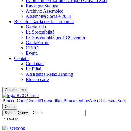
I Comitati territoriali e Gruppo Giovani Soci
Rassegna Stampa
Archivio Assemblee
Assemblea Sociale 2024
BCC del Garda per la Comunità
Garda Vita
La Sostenibilità
La Sostenibilità per BCC Garda
GardaForum
CREO
Eventi
Contatti
Contattaci
Le Filiali
Assistenza RelaxBanking
Blocco carte
Chiudi menu
Blocco Carte
Contatti
Trova filiale
Banca Online
Area Riservata Soci
Cerca
tab social