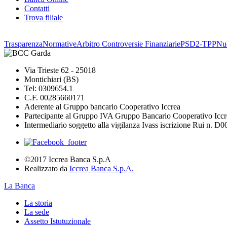
Contatti
Trova filiale
Trasparenza
Normative
Arbitro Controversie Finanziarie
PSD2-TPP
Nuo
Via Trieste 62 - 25018
Montichiari (BS)
Tel: 0309654.1
C.F. 00285660171
Aderente al Gruppo bancario Cooperativo Iccrea
Partecipante al Gruppo IVA Gruppo Bancario Cooperativo Iccr
Intermediario soggetto alla vigilanza Ivass iscrizione Rui n. D
©2017 Iccrea Banca S.p.A
Realizzato da
Iccrea Banca S.p.A.
La Banca
La storia
La sede
Assetto Istutuzionale