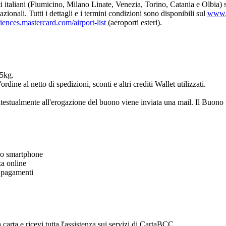
orti italiani (Fiumicino, Milano Linate, Venezia, Torino, Catania e Olbia
azionali. Tutti i dettagli e i termini condizioni sono disponibili sul
www.ma
riences.mastercard.com/airport-list
(aeroporti esteri).
 5kg.
rdine al netto di spedizioni, sconti e altri crediti Wallet utilizzati.
estualmente all'erogazione del buono viene inviata una mail. Il Buono vie
 tuo smartphone
zza online
i pagamenti
 carta e ricevi tutta l'assistenza sui servizi di CartaBCC.