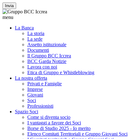
Invia
menu
La Banca
La storia
La sede
Assetto istituzionale
Documenti
Il Gruppo BCC Iccrea
BCC Garda Notizie
Lavora con noi
Etica di Gruppo e Whistleblowing
La nostra offerta
Privati e Famiglie
Imprese
Giovani
Soci
Professionisti
Spazio Soci
Come si diventa socio
I vantaggi a favore dei Soci
Borse di Studio 2025 - Io merito
Elenco Comitati Territoriali e Gruppo Giovani Soci