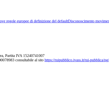
ve regole europee di definizione del default
Disconoscimento movimen
ea, Partita IVA 15240741007
000078983 consultabile al sito
https://ruipubblico.ivass.it/rui-pubblica/n