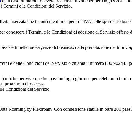
a
e, in caso di ritardo, riceverai via email il voucher per l'ingresso alla l
i Termini e le Condizioni del Servizio.
rta riservata che ti consente di recuperare l'IVA nelle spese effettuate a
er conoscere i Termini e le Condizioni di adesione al Servizio offerto d
ssisterti nelle tue esigenze di business: dalla prenotazione dei tuoi viaggi
rmini e delle Condizioni del Servizio o chiama il numero 800 902443 per
ioni uniche per vivere le tue passioni ogni giorno e per celebrare i tuoi 
e al programma Priceless.
lle Condizioni del Servizio.
ta Roaming by Flexiroam. Con connessione stabile in oltre 200 paesi e 