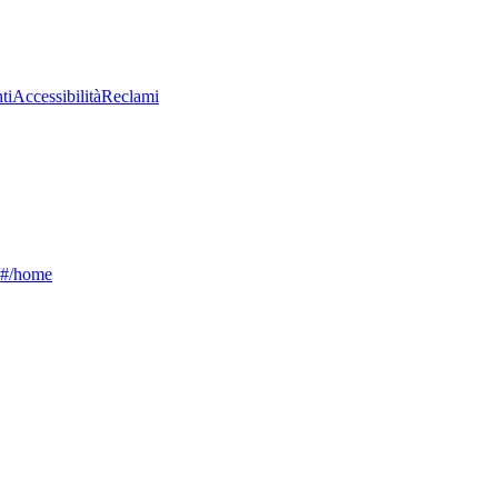
ti
Accessibilità
Reclami
g/#/home