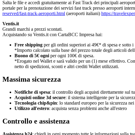
Salta le file e accedi gratuitamente ai Fast Track dei principali aerop
portale per la prenotazione dei servizi fast track presso aeroporti intern
reserved/fast-track-aeroporti.html
(aeroporti italiani)
https://travelexpe
Ventis.it
Grandi marchi a prezzi scontati.
Acquistando su Ventis.it con CartaBCC Impresa hai:
Free shipping
per gli ordini superiori ai 49€* di spesa e sotto i
*Importo calcolato sulla base del prezzo totale degli articoli dell'o
Buono di 5€ ogni
per ogni 100€ di spesa.
*Erogato nel Wallet e sarà valido per un (1) mese effettivo. Cont
netto di spedizioni, sconti e altri crediti Wallet utilizzati.
Massima sicurezza
Notifiche di spesa
: il controllo degli acquisti direttamente sul
Acquisti online 3d secure
: il sistema intelligente per la sicure
Tecnologia chip&pin
: lo standard europeo per la sicurezza ne
Utilizzo all'estero
: acquista senza problemi anche all'estero
Controllo e assistenza
Assistenza h24
: chiedi in ogni momento tutte le informazioni sulla tua