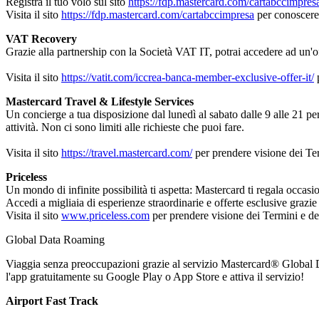
Registra il tuo volo sul sito
https://fdp.mastercard.com/cartabccimpres
Visita il sito
https://fdp.mastercard.com/cartabccimpresa
per conoscere 
VAT Recovery
Grazie alla partnership con la Società VAT IT, potrai accedere ad un'offe
Visita il sito
https://vatit.com/iccrea-banca-member-exclusive-offer-it/
p
Mastercard Travel & Lifestyle Services
Un concierge a tua disposizione dal lunedì al sabato dalle 9 alle 21 per a
attività. Non ci sono limiti alle richieste che puoi fare.
Visita il sito
https://travel.mastercard.com/
per prendere visione dei Te
Priceless
Un mondo di infinite possibilità ti aspetta: Mastercard ti regala occas
Accedi a migliaia di esperienze straordinarie e offerte esclusive grazi
Visita il sito
www.priceless.com
per prendere visione dei Termini e de
Global Data Roaming
Viaggia senza preoccupazioni grazie al servizio Mastercard® Global Da
l'app gratuitamente su Google Play o App Store e attiva il servizio!
Airport Fast Track