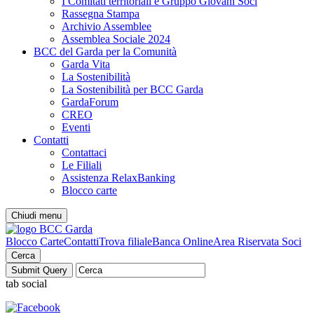
I Comitati territoriali e Gruppo Giovani Soci
Rassegna Stampa
Archivio Assemblee
Assemblea Sociale 2024
BCC del Garda per la Comunità
Garda Vita
La Sostenibilità
La Sostenibilità per BCC Garda
GardaForum
CREO
Eventi
Contatti
Contattaci
Le Filiali
Assistenza RelaxBanking
Blocco carte
Chiudi menu
Blocco Carte
Contatti
Trova filiale
Banca Online
Area Riservata Soci
Cerca
tab social