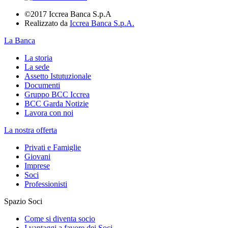
©2017 Iccrea Banca S.p.A
Realizzato da
Iccrea Banca S.p.A.
La Banca
La storia
La sede
Assetto Istutuzionale
Documenti
Gruppo BCC Iccrea
BCC Garda Notizie
Lavora con noi
La nostra offerta
Privati e Famiglie
Giovani
Imprese
Soci
Professionisti
Spazio Soci
Come si diventa socio
I vantaggi a favore dei Soci