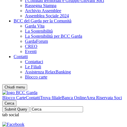
I Comitati territoriali e Gruppo Giovani Soci
Rassegna Stampa
Archivio Assemblee
Assemblea Sociale 2024
BCC del Garda per la Comunità
Garda Vita
La Sostenibilità
La Sostenibilità per BCC Garda
GardaForum
CREO
Eventi
Contatti
Contattaci
Le Filiali
Assistenza RelaxBanking
Blocco carte
Chiudi menu
Blocco Carte
Contatti
Trova filiale
Banca Online
Area Riservata Soci
Cerca
tab social