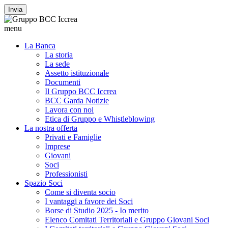
Invia
menu
La Banca
La storia
La sede
Assetto istituzionale
Documenti
Il Gruppo BCC Iccrea
BCC Garda Notizie
Lavora con noi
Etica di Gruppo e Whistleblowing
La nostra offerta
Privati e Famiglie
Imprese
Giovani
Soci
Professionisti
Spazio Soci
Come si diventa socio
I vantaggi a favore dei Soci
Borse di Studio 2025 - Io merito
Elenco Comitati Territoriali e Gruppo Giovani Soci