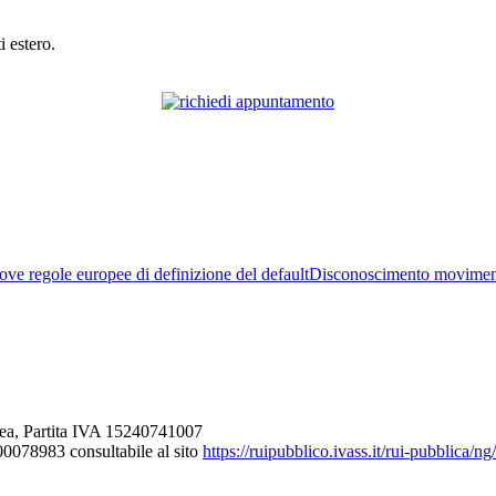
i estero.
ve regole europee di definizione del default
Disconoscimento movimen
ea, Partita IVA 15240741007
000078983 consultabile al sito
https://ruipubblico.ivass.it/rui-pubblica/n