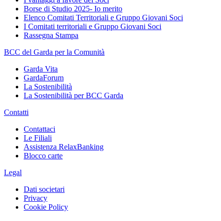
Borse di Studio 2025- Io merito
Elenco Comitati Territoriali e Gruppo Giovani Soci
I Comitati territoriali e Gruppo Giovani Soci
Rassegna Stampa
BCC del Garda per la Comunità
Garda Vita
GardaForum
La Sostenibilità
La Sostenibilità per BCC Garda
Contatti
Contattaci
Le Filiali
Assistenza RelaxBanking
Blocco carte
Legal
Dati societari
Privacy
Cookie Policy