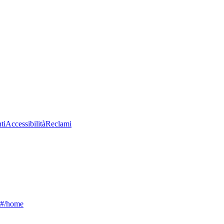
ti
Accessibilità
Reclami
g/#/home