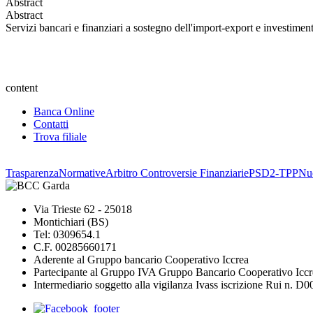
Abstract
Abstract
Servizi bancari e finanziari a sostegno dell'import-export e investiment
content
Banca Online
Contatti
Trova filiale
Trasparenza
Normative
Arbitro Controversie Finanziarie
PSD2-TPP
Nuo
Via Trieste 62 - 25018
Montichiari (BS)
Tel: 0309654.1
C.F. 00285660171
Aderente al Gruppo bancario Cooperativo Iccrea
Partecipante al Gruppo IVA Gruppo Bancario Cooperativo Iccr
Intermediario soggetto alla vigilanza Ivass iscrizione Rui n. D