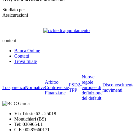
Studiato per..
Assicurazioni
content
Banca Online
Contatti
Trova filiale
Nuove
Arbitro
regole
PSD2-
Disconosciment
Trasparenza
Normative
Controversie
europee di
TPP
movimenti
Finanziarie
definizione
del default
Via Trieste 62 - 25018
Montichiari (BS)
Tel: 0309654.1
C.F. 00285660171