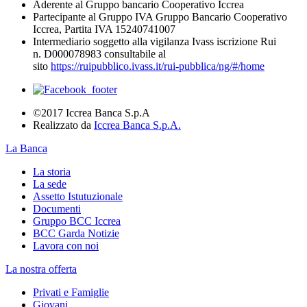
Aderente al Gruppo bancario Cooperativo Iccrea
Partecipante al Gruppo IVA Gruppo Bancario Cooperativo
Iccrea, Partita IVA 15240741007
Intermediario soggetto alla vigilanza Ivass iscrizione Rui
n. D000078983 consultabile al
sito
https://ruipubblico.ivass.it/rui-pubblica/ng/#/home
©2017 Iccrea Banca S.p.A
Realizzato da
Iccrea Banca S.p.A.
La Banca
La storia
La sede
Assetto Istutuzionale
Documenti
Gruppo BCC Iccrea
BCC Garda Notizie
Lavora con noi
La nostra offerta
Privati e Famiglie
Giovani