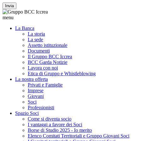
Invia
menu
La Banca
La storia
La sede
Assetto istituzionale
Documenti
Il Gruppo BCC Iccrea
BCC Garda Notizie
Lavora con noi
Etica di Gruppo e Whistleblowing
La nostra offerta
Privati e Famiglie
Imprese
Giovani
Soci
Professionisti
Spazio Soci
Come si diventa socio
I vantaggi a favore dei Soci
Borse di Studio 2025 - Io merito
Elenco Comitati Territoriali e Gruppo Giovani Soci