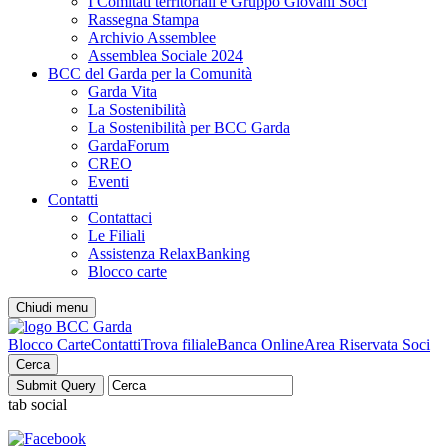
I Comitati territoriali e Gruppo Giovani Soci
Rassegna Stampa
Archivio Assemblee
Assemblea Sociale 2024
BCC del Garda per la Comunità
Garda Vita
La Sostenibilità
La Sostenibilità per BCC Garda
GardaForum
CREO
Eventi
Contatti
Contattaci
Le Filiali
Assistenza RelaxBanking
Blocco carte
Chiudi menu
Blocco Carte
Contatti
Trova filiale
Banca Online
Area Riservata Soci
Cerca
tab social