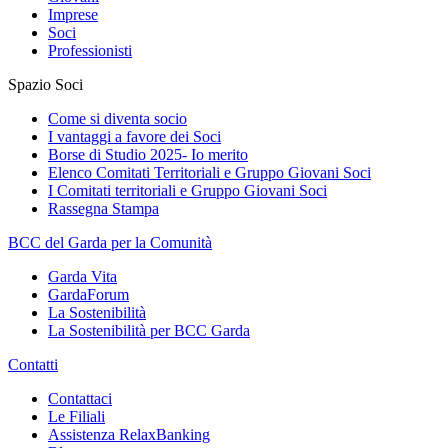
Imprese
Soci
Professionisti
Spazio Soci
Come si diventa socio
I vantaggi a favore dei Soci
Borse di Studio 2025- Io merito
Elenco Comitati Territoriali e Gruppo Giovani Soci
I Comitati territoriali e Gruppo Giovani Soci
Rassegna Stampa
BCC del Garda per la Comunità
Garda Vita
GardaForum
La Sostenibilità
La Sostenibilità per BCC Garda
Contatti
Contattaci
Le Filiali
Assistenza RelaxBanking