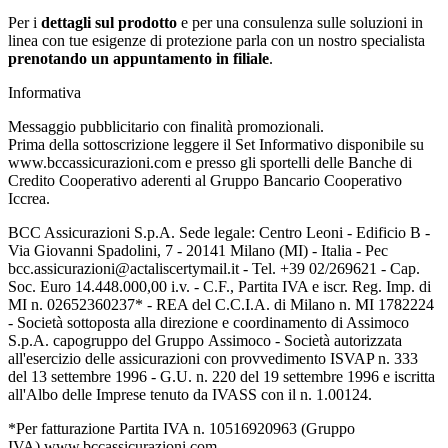
Per i
dettagli sul prodotto
e per una consulenza sulle soluzioni in
linea con tue esigenze di protezione parla con un nostro specialista
prenotando un appuntamento in filiale
.
Informativa
Messaggio pubblicitario con finalità promozionali.
Prima della sottoscrizione leggere il Set Informativo disponibile su
www.bccassicurazioni.com e presso gli sportelli delle Banche di
Credito Cooperativo aderenti al Gruppo Bancario Cooperativo
Iccrea.
BCC Assicurazioni S.p.A. Sede legale: Centro Leoni - Edificio B -
Via Giovanni Spadolini, 7 - 20141 Milano (MI) - Italia - Pec
bcc.assicurazioni@actaliscertymail.it - Tel. +39 02/269621 - Cap.
Soc. Euro 14.448.000,00 i.v. - C.F., Partita IVA e iscr. Reg. Imp. di
MI n. 02652360237* - REA del C.C.I.A. di Milano n. MI 1782224
- Società sottoposta alla direzione e coordinamento di Assimoco
S.p.A. capogruppo del Gruppo Assimoco - Società autorizzata
all'esercizio delle assicurazioni con provvedimento ISVAP n. 333
del 13 settembre 1996 - G.U. n. 220 del 19 settembre 1996 e iscritta
all'Albo delle Imprese tenuto da IVASS con il n. 1.00124.
*Per fatturazione Partita IVA n. 10516920963 (Gruppo
IVA) www.bccassicurazioni.com