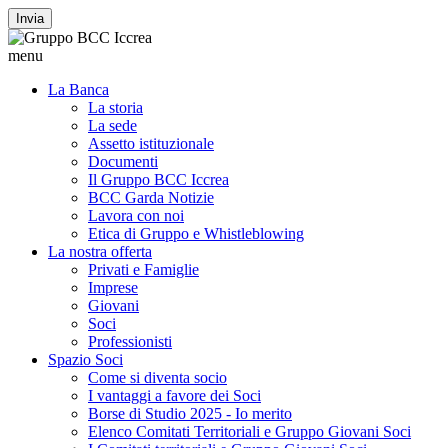
Invia
menu
La Banca
La storia
La sede
Assetto istituzionale
Documenti
Il Gruppo BCC Iccrea
BCC Garda Notizie
Lavora con noi
Etica di Gruppo e Whistleblowing
La nostra offerta
Privati e Famiglie
Imprese
Giovani
Soci
Professionisti
Spazio Soci
Come si diventa socio
I vantaggi a favore dei Soci
Borse di Studio 2025 - Io merito
Elenco Comitati Territoriali e Gruppo Giovani Soci