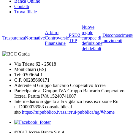
Banca Online
Contatti
Trova filiale
Nuove
Arbitro
regole
PSD2-
Disconosciment
Trasparenza
Normative
Controversie
europee di
TPP
movimenti
Finanziarie
definizione
del default
Via Trieste 62 - 25018
Montichiari (BS)
Tel: 0309654.1
C.F. 00285660171
Aderente al Gruppo bancario Cooperativo Iccrea
Partecipante al Gruppo IVA Gruppo Bancario Cooperativo
Iccrea, Partita IVA 15240741007
Intermediario soggetto alla vigilanza Ivass iscrizione Rui
n. D000078983 consultabile al
sito
https://ruipubblico.ivass.it/rui-pubblica/ng/#/home
©2017 Iccrea Banca S.p.A