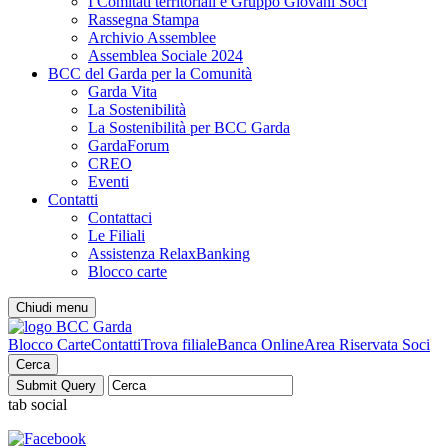
I Comitati territoriali e Gruppo Giovani Soci
Rassegna Stampa
Archivio Assemblee
Assemblea Sociale 2024
BCC del Garda per la Comunità
Garda Vita
La Sostenibilità
La Sostenibilità per BCC Garda
GardaForum
CREO
Eventi
Contatti
Contattaci
Le Filiali
Assistenza RelaxBanking
Blocco carte
Chiudi menu
Blocco Carte
Contatti
Trova filiale
Banca Online
Area Riservata Soci
Cerca
tab social