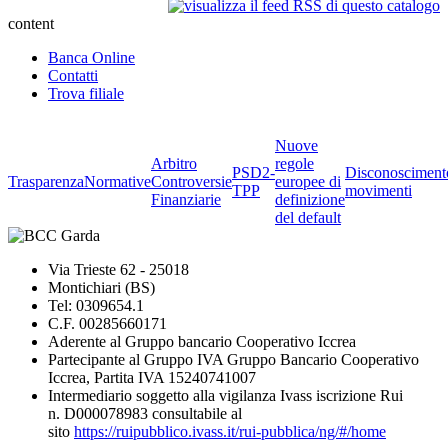
content
Banca Online
Contatti
Trova filiale
Nuove
Arbitro
regole
PSD2-
Disconosciment
Trasparenza
Normative
Controversie
europee di
TPP
movimenti
Finanziarie
definizione
del default
Via Trieste 62 - 25018
Montichiari (BS)
Tel: 0309654.1
C.F. 00285660171
Aderente al Gruppo bancario Cooperativo Iccrea
Partecipante al Gruppo IVA Gruppo Bancario Cooperativo
Iccrea, Partita IVA 15240741007
Intermediario soggetto alla vigilanza Ivass iscrizione Rui
n. D000078983 consultabile al
sito
https://ruipubblico.ivass.it/rui-pubblica/ng/#/home