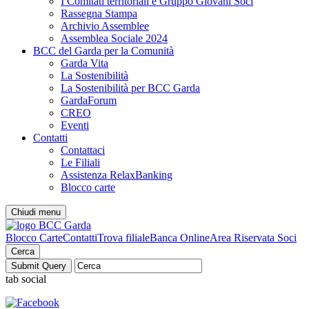
I Comitati territoriali e Gruppo Giovani Soci
Rassegna Stampa
Archivio Assemblee
Assemblea Sociale 2024
BCC del Garda per la Comunità
Garda Vita
La Sostenibilità
La Sostenibilità per BCC Garda
GardaForum
CREO
Eventi
Contatti
Contattaci
Le Filiali
Assistenza RelaxBanking
Blocco carte
Chiudi menu
Blocco Carte
Contatti
Trova filiale
Banca Online
Area Riservata Soci
Cerca
tab social