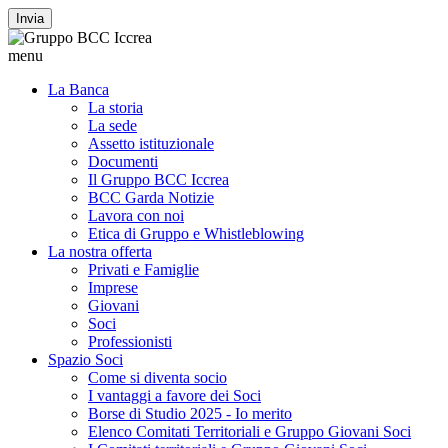
Invia
menu
La Banca
La storia
La sede
Assetto istituzionale
Documenti
Il Gruppo BCC Iccrea
BCC Garda Notizie
Lavora con noi
Etica di Gruppo e Whistleblowing
La nostra offerta
Privati e Famiglie
Imprese
Giovani
Soci
Professionisti
Spazio Soci
Come si diventa socio
I vantaggi a favore dei Soci
Borse di Studio 2025 - Io merito
Elenco Comitati Territoriali e Gruppo Giovani Soci