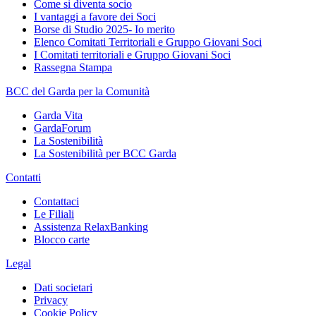
Come si diventa socio
I vantaggi a favore dei Soci
Borse di Studio 2025- Io merito
Elenco Comitati Territoriali e Gruppo Giovani Soci
I Comitati territoriali e Gruppo Giovani Soci
Rassegna Stampa
BCC del Garda per la Comunità
Garda Vita
GardaForum
La Sostenibilità
La Sostenibilità per BCC Garda
Contatti
Contattaci
Le Filiali
Assistenza RelaxBanking
Blocco carte
Legal
Dati societari
Privacy
Cookie Policy