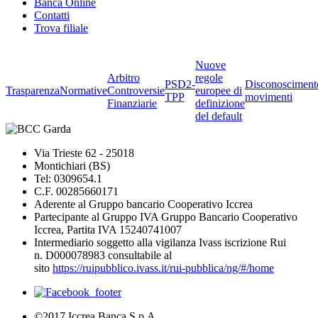
Banca Online
Contatti
Trova filiale
Nuove
Arbitro
regole
PSD2-
Disconosciment
Trasparenza
Normative
Controversie
europee di
TPP
movimenti
Finanziarie
definizione
del default
Via Trieste 62 - 25018
Montichiari (BS)
Tel: 0309654.1
C.F. 00285660171
Aderente al Gruppo bancario Cooperativo Iccrea
Partecipante al Gruppo IVA Gruppo Bancario Cooperativo
Iccrea, Partita IVA 15240741007
Intermediario soggetto alla vigilanza Ivass iscrizione Rui
n. D000078983 consultabile al
sito
https://ruipubblico.ivass.it/rui-pubblica/ng/#/home
©2017 Iccrea Banca S.p.A