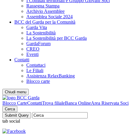
I Comitati territoriali e Gruppo Giovani Soci
Rassegna Stampa
Archivio Assemblee
Assemblea Sociale 2024
BCC del Garda per la Comunità
Garda Vita
La Sostenibilità
La Sostenibilità per BCC Garda
GardaForum
CREO
Eventi
Contatti
Contattaci
Le Filiali
Assistenza RelaxBanking
Blocco carte
Chiudi menu
Blocco Carte
Contatti
Trova filiale
Banca Online
Area Riservata Soci
Cerca
tab social