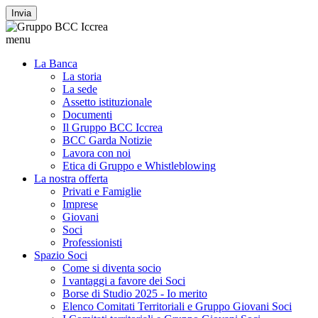
Invia
menu
La Banca
La storia
La sede
Assetto istituzionale
Documenti
Il Gruppo BCC Iccrea
BCC Garda Notizie
Lavora con noi
Etica di Gruppo e Whistleblowing
La nostra offerta
Privati e Famiglie
Imprese
Giovani
Soci
Professionisti
Spazio Soci
Come si diventa socio
I vantaggi a favore dei Soci
Borse di Studio 2025 - Io merito
Elenco Comitati Territoriali e Gruppo Giovani Soci