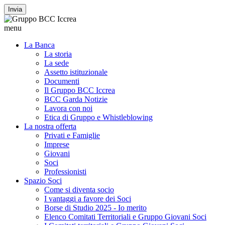
Invia
menu
La Banca
La storia
La sede
Assetto istituzionale
Documenti
Il Gruppo BCC Iccrea
BCC Garda Notizie
Lavora con noi
Etica di Gruppo e Whistleblowing
La nostra offerta
Privati e Famiglie
Imprese
Giovani
Soci
Professionisti
Spazio Soci
Come si diventa socio
I vantaggi a favore dei Soci
Borse di Studio 2025 - Io merito
Elenco Comitati Territoriali e Gruppo Giovani Soci