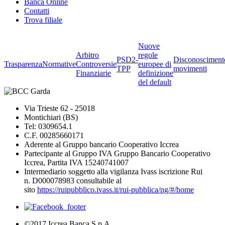
Banca Online
Contatti
Trova filiale
Nuove
Arbitro
regole
PSD2-
Disconosciment
Trasparenza
Normative
Controversie
europee di
TPP
movimenti
Finanziarie
definizione
del default
Via Trieste 62 - 25018
Montichiari (BS)
Tel: 0309654.1
C.F. 00285660171
Aderente al Gruppo bancario Cooperativo Iccrea
Partecipante al Gruppo IVA Gruppo Bancario Cooperativo
Iccrea, Partita IVA 15240741007
Intermediario soggetto alla vigilanza Ivass iscrizione Rui
n. D000078983 consultabile al
sito
https://ruipubblico.ivass.it/rui-pubblica/ng/#/home
©2017 Iccrea Banca S.p.A