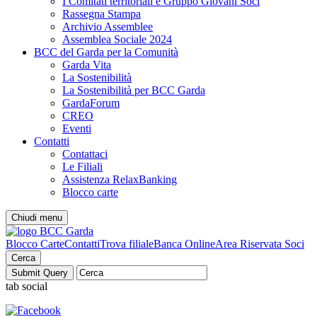
I Comitati territoriali e Gruppo Giovani Soci
Rassegna Stampa
Archivio Assemblee
Assemblea Sociale 2024
BCC del Garda per la Comunità
Garda Vita
La Sostenibilità
La Sostenibilità per BCC Garda
GardaForum
CREO
Eventi
Contatti
Contattaci
Le Filiali
Assistenza RelaxBanking
Blocco carte
Chiudi menu
Blocco Carte
Contatti
Trova filiale
Banca Online
Area Riservata Soci
Cerca
tab social