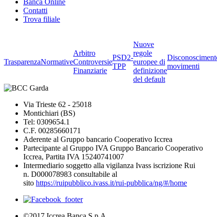
Banca Online
Contatti
Trova filiale
Nuove
Arbitro
regole
PSD2-
Disconosciment
Trasparenza
Normative
Controversie
europee di
TPP
movimenti
Finanziarie
definizione
del default
Via Trieste 62 - 25018
Montichiari (BS)
Tel: 0309654.1
C.F. 00285660171
Aderente al Gruppo bancario Cooperativo Iccrea
Partecipante al Gruppo IVA Gruppo Bancario Cooperativo
Iccrea, Partita IVA 15240741007
Intermediario soggetto alla vigilanza Ivass iscrizione Rui
n. D000078983 consultabile al
sito
https://ruipubblico.ivass.it/rui-pubblica/ng/#/home
©2017 Iccrea Banca S.p.A