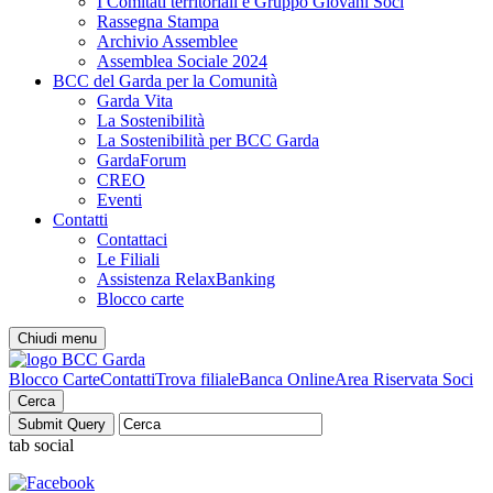
I Comitati territoriali e Gruppo Giovani Soci
Rassegna Stampa
Archivio Assemblee
Assemblea Sociale 2024
BCC del Garda per la Comunità
Garda Vita
La Sostenibilità
La Sostenibilità per BCC Garda
GardaForum
CREO
Eventi
Contatti
Contattaci
Le Filiali
Assistenza RelaxBanking
Blocco carte
Chiudi menu
Blocco Carte
Contatti
Trova filiale
Banca Online
Area Riservata Soci
Cerca
tab social