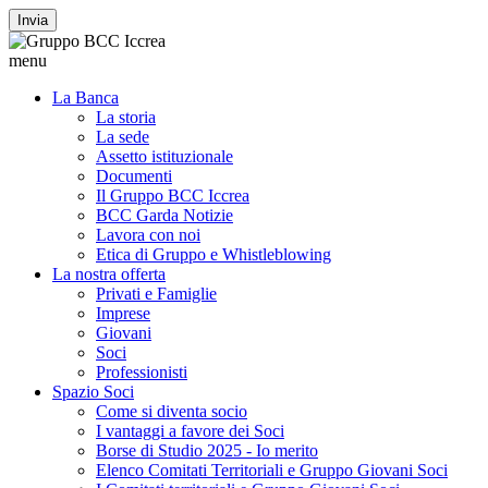
Invia
menu
La Banca
La storia
La sede
Assetto istituzionale
Documenti
Il Gruppo BCC Iccrea
BCC Garda Notizie
Lavora con noi
Etica di Gruppo e Whistleblowing
La nostra offerta
Privati e Famiglie
Imprese
Giovani
Soci
Professionisti
Spazio Soci
Come si diventa socio
I vantaggi a favore dei Soci
Borse di Studio 2025 - Io merito
Elenco Comitati Territoriali e Gruppo Giovani Soci