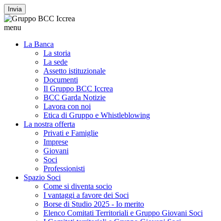
Invia
menu
La Banca
La storia
La sede
Assetto istituzionale
Documenti
Il Gruppo BCC Iccrea
BCC Garda Notizie
Lavora con noi
Etica di Gruppo e Whistleblowing
La nostra offerta
Privati e Famiglie
Imprese
Giovani
Soci
Professionisti
Spazio Soci
Come si diventa socio
I vantaggi a favore dei Soci
Borse di Studio 2025 - Io merito
Elenco Comitati Territoriali e Gruppo Giovani Soci