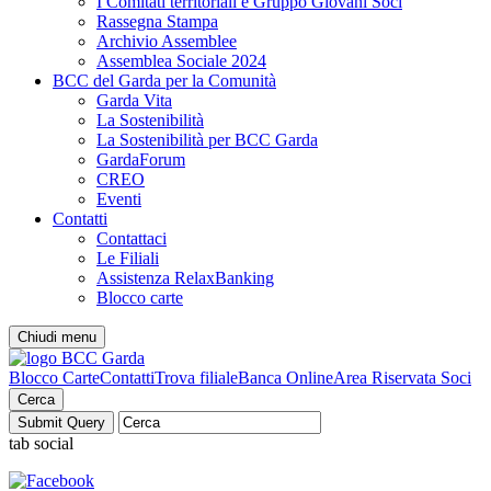
I Comitati territoriali e Gruppo Giovani Soci
Rassegna Stampa
Archivio Assemblee
Assemblea Sociale 2024
BCC del Garda per la Comunità
Garda Vita
La Sostenibilità
La Sostenibilità per BCC Garda
GardaForum
CREO
Eventi
Contatti
Contattaci
Le Filiali
Assistenza RelaxBanking
Blocco carte
Chiudi menu
Blocco Carte
Contatti
Trova filiale
Banca Online
Area Riservata Soci
Cerca
tab social