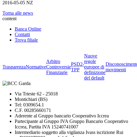
2016-05-05 NZ
Torna alle news
content
Banca Online
Contatti
Trova filiale
Nuove
Arbitro
regole
PSD2-
Disconosciment
Trasparenza
Normative
Controversie
europee di
TPP
movimenti
Finanziarie
definizione
del default
Via Trieste 62 - 25018
Montichiari (BS)
Tel: 0309654.1
C.F. 00285660171
Aderente al Gruppo bancario Cooperativo Iccrea
Partecipante al Gruppo IVA Gruppo Bancario Cooperativo
Iccrea, Partita IVA 15240741007
Intermediario soggetto alla vigilanza Ivass iscrizione Rui