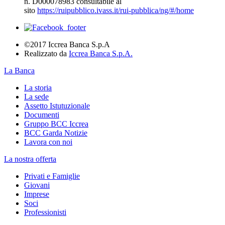
n. D000078983 consultabile al
sito
https://ruipubblico.ivass.it/rui-pubblica/ng/#/home
©2017 Iccrea Banca S.p.A
Realizzato da
Iccrea Banca S.p.A.
La Banca
La storia
La sede
Assetto Istutuzionale
Documenti
Gruppo BCC Iccrea
BCC Garda Notizie
Lavora con noi
La nostra offerta
Privati e Famiglie
Giovani
Imprese
Soci
Professionisti