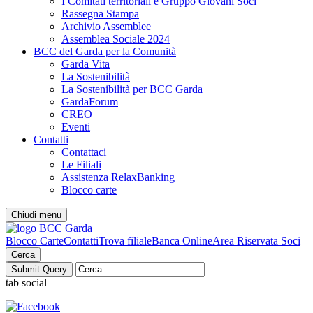
I Comitati territoriali e Gruppo Giovani Soci
Rassegna Stampa
Archivio Assemblee
Assemblea Sociale 2024
BCC del Garda per la Comunità
Garda Vita
La Sostenibilità
La Sostenibilità per BCC Garda
GardaForum
CREO
Eventi
Contatti
Contattaci
Le Filiali
Assistenza RelaxBanking
Blocco carte
Chiudi menu
Blocco Carte
Contatti
Trova filiale
Banca Online
Area Riservata Soci
Cerca
tab social