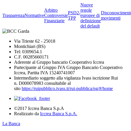
Nuove
Arbitro
regole
PSD2-
Disconosciment
Trasparenza
Normative
Controversie
europee di
TPP
movimenti
Finanziarie
definizione
del default
Via Trieste 62 - 25018
Montichiari (BS)
Tel: 0309654.1
C.F. 00285660171
Aderente al Gruppo bancario Cooperativo Iccrea
Partecipante al Gruppo IVA Gruppo Bancario Cooperativo
Iccrea, Partita IVA 15240741007
Intermediario soggetto alla vigilanza Ivass iscrizione Rui
n. D000078983 consultabile al
sito
https://ruipubblico.ivass.it/rui-pubblica/ng/#/home
©2017 Iccrea Banca S.p.A
Realizzato da
Iccrea Banca S.p.A.
La Banca