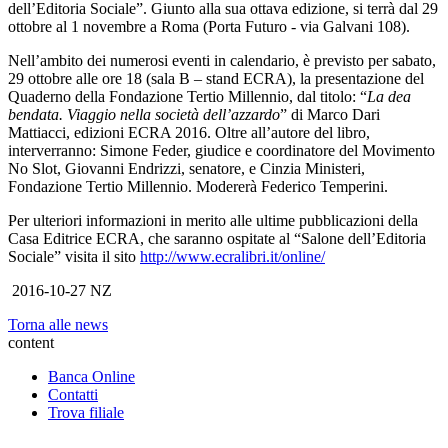
dell’Editoria Sociale”. Giunto alla sua ottava edizione, si terrà dal 29
ottobre al 1 novembre a Roma (Porta Futuro - via Galvani 108).
Nell’ambito dei numerosi eventi in calendario, è previsto per sabato,
29 ottobre alle ore 18 (sala B – stand ECRA), la presentazione del
Quaderno della Fondazione Tertio Millennio, dal titolo: “
La dea
bendata. Viaggio nella società dell’azzardo
” di Marco Dari
Mattiacci, edizioni ECRA 2016. Oltre all’autore del libro,
interverranno: Simone Feder, giudice e coordinatore del Movimento
No Slot, Giovanni Endrizzi, senatore, e Cinzia Ministeri,
Fondazione Tertio Millennio. Modererà Federico Temperini.
Per ulteriori informazioni in merito alle ultime pubblicazioni della
Casa Editrice ECRA, che saranno ospitate al “Salone dell’Editoria
Sociale” visita il sito
http://www.ecralibri.it/online/
2016-10-27 NZ
Torna alle news
content
Banca Online
Contatti
Trova filiale