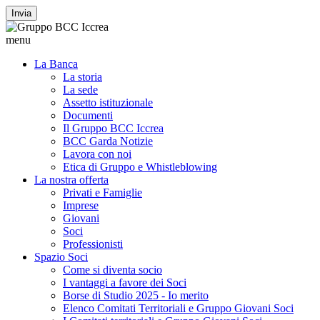
Invia
menu
La Banca
La storia
La sede
Assetto istituzionale
Documenti
Il Gruppo BCC Iccrea
BCC Garda Notizie
Lavora con noi
Etica di Gruppo e Whistleblowing
La nostra offerta
Privati e Famiglie
Imprese
Giovani
Soci
Professionisti
Spazio Soci
Come si diventa socio
I vantaggi a favore dei Soci
Borse di Studio 2025 - Io merito
Elenco Comitati Territoriali e Gruppo Giovani Soci