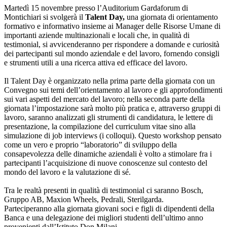
Martedì 15 novembre presso l’Auditorium Gardaforum di
Montichiari si svolgerà il
Talent Day,
una giornata di orientamento
formativo e informativo insieme ai Manager delle Risorse Umane di
importanti aziende multinazionali e locali che, in qualità di
testimonial, si avvicenderanno per rispondere a domande e curiosità
dei partecipanti sul mondo aziendale e del lavoro, fornendo consigli
e strumenti utili a una ricerca attiva ed efficace del lavoro.
Il Talent Day è organizzato nella prima parte della giornata con un
Convegno sui temi dell’orientamento al lavoro e gli approfondimenti
sui vari aspetti del mercato del lavoro; nella seconda parte della
giornata l’impostazione sarà molto più pratica e, attraverso gruppi di
lavoro, saranno analizzati gli strumenti di candidatura, le lettere di
presentazione, la compilazione del curriculum vitae sino alla
simulazione di job interviews (i colloqui). Questo workshop pensato
come un vero e proprio “laboratorio” di sviluppo della
consapevolezza delle dinamiche aziendali è volto a stimolare fra i
partecipanti l’acquisizione di nuove conoscenze sul contesto del
mondo del lavoro e la valutazione di sé.
Tra le realtà presenti in qualità di testimonial ci saranno Bosch,
Gruppo AB, Maxion Wheels, Pedrali, Sterilgarda.
Parteciperanno alla giornata giovani soci e figli di dipendenti della
Banca e una delegazione dei migliori studenti dell’ultimo anno
provenienti dall’Istituto Don Milani.