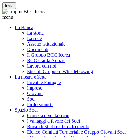
Invia
menu
La Banca
La storia
La sede
Assetto istituzionale
Documenti
Il Gruppo BCC Iccrea
BCC Garda Notizie
Lavora con noi
Etica di Gruppo e Whistleblowing
La nostra offerta
Privati e Famiglie
Imprese
Giovani
Soci
Professionisti
Spazio Soci
Come si diventa socio
I vantaggi a favore dei Soci
Borse di Studio 2025 - Io merito
Elenco Comitati Territoriali e Gruppo Giovani Soci