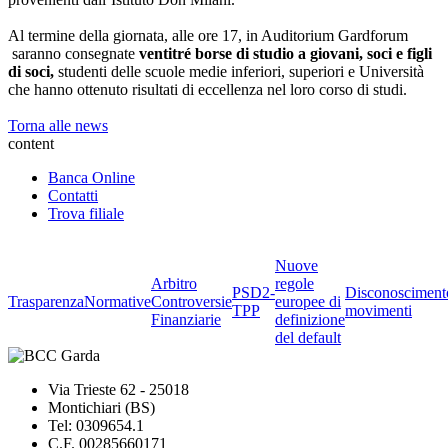
Al termine della giornata, alle ore 17, in Auditorium Gardforum
saranno consegnate
ventitré borse di studio a giovani, soci e figli
di soci,
studenti delle scuole medie inferiori, superiori e Università
che hanno ottenuto risultati di eccellenza nel loro corso di studi.
Torna alle news
content
Banca Online
Contatti
Trova filiale
Nuove
Arbitro
regole
PSD2-
Disconosciment
Trasparenza
Normative
Controversie
europee di
TPP
movimenti
Finanziarie
definizione
del default
Via Trieste 62 - 25018
Montichiari (BS)
Tel: 0309654.1
C.F. 00285660171