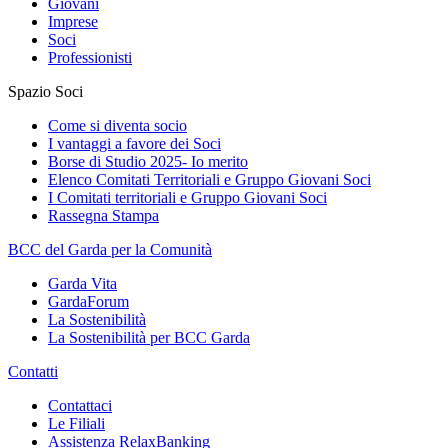
Giovani
Imprese
Soci
Professionisti
Spazio Soci
Come si diventa socio
I vantaggi a favore dei Soci
Borse di Studio 2025- Io merito
Elenco Comitati Territoriali e Gruppo Giovani Soci
I Comitati territoriali e Gruppo Giovani Soci
Rassegna Stampa
BCC del Garda per la Comunità
Garda Vita
GardaForum
La Sostenibilità
La Sostenibilità per BCC Garda
Contatti
Contattaci
Le Filiali
Assistenza RelaxBanking