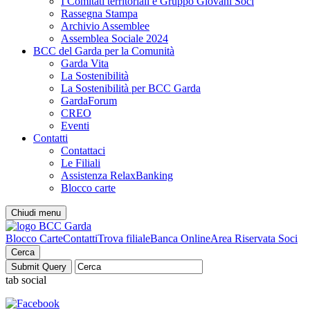
I Comitati territoriali e Gruppo Giovani Soci
Rassegna Stampa
Archivio Assemblee
Assemblea Sociale 2024
BCC del Garda per la Comunità
Garda Vita
La Sostenibilità
La Sostenibilità per BCC Garda
GardaForum
CREO
Eventi
Contatti
Contattaci
Le Filiali
Assistenza RelaxBanking
Blocco carte
Chiudi menu
Blocco Carte
Contatti
Trova filiale
Banca Online
Area Riservata Soci
Cerca
tab social