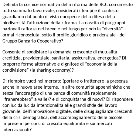
Definita la cornice normativa della riforma delle BCC con un esito
tutto sommato favorevole, considerati i tempi e il contesto,
guardiamo dal punto di vista europeo e della difesa della
biodiversità l’attuazione della riforma. La nascita di più gruppi
nazionali rafforza nel breve e nel lungo periodo la “diversità” –
ormai riconosciuta, sotto il profilo giuridico e prudenziale - del
Gruppo Bancario Cooperativo?
Consente di soddisfare la domanda crescente di mutualità
creditizia, previdenziale,
sanitaria, assicurativa, energetica? Di
proporre forme alternative e dignitose di “economia
della
condivisione” (la sharing economy)?
Di riempire vuoti nel mercato (portare o trattenere la presenza
anche in nuove aree
interne, in altre comunità appenniniche che
senza l’ancoraggio di una banca di comunità
rapidamente
“franerebbero” a valle)? e di conquistarne di nuovi? Di rispondere
con lucida
lucida intenzionalità alle grandi sfide del lavoro
giovanile, dell’innovazione digitale, delle disuguaglianze crescenti,
della crisi demografica, dell’accompagnamento delle piccole
imprese in percorsi di crescita equilibrata e sui mercati
internazionali?