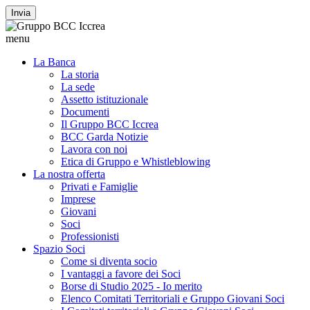
Invia
menu
La Banca
La storia
La sede
Assetto istituzionale
Documenti
Il Gruppo BCC Iccrea
BCC Garda Notizie
Lavora con noi
Etica di Gruppo e Whistleblowing
La nostra offerta
Privati e Famiglie
Imprese
Giovani
Soci
Professionisti
Spazio Soci
Come si diventa socio
I vantaggi a favore dei Soci
Borse di Studio 2025 - Io merito
Elenco Comitati Territoriali e Gruppo Giovani Soci