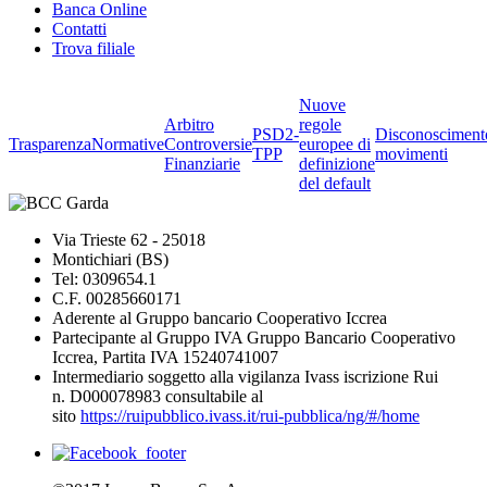
Banca Online
Contatti
Trova filiale
Nuove
Arbitro
regole
PSD2-
Disconosciment
Trasparenza
Normative
Controversie
europee di
TPP
movimenti
Finanziarie
definizione
del default
Via Trieste 62 - 25018
Montichiari (BS)
Tel: 0309654.1
C.F. 00285660171
Aderente al Gruppo bancario Cooperativo Iccrea
Partecipante al Gruppo IVA Gruppo Bancario Cooperativo
Iccrea, Partita IVA 15240741007
Intermediario soggetto alla vigilanza Ivass iscrizione Rui
n. D000078983 consultabile al
sito
https://ruipubblico.ivass.it/rui-pubblica/ng/#/home