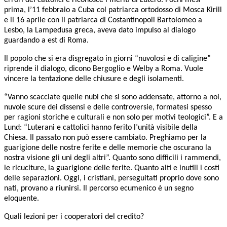
errori dei cattolici e riconosce i meriti di Lutero. Pochi mesi
prima, l’11 febbraio a Cuba col patriarca ortodosso di Mosca Kirill
e il 16 aprile con il patriarca di Costantinopoli Bartolomeo a
Lesbo, la Lampedusa greca, aveva dato impulso al dialogo
guardando a est di Roma.
Il popolo che si era disgregato in giorni “nuvolosi e di caligine”
riprende il dialogo, dicono
Bergoglio e Welby a Roma. Vuole
vincere la tentazione delle chiusure e degli isolamenti.
“Vanno scacciate quelle nubi che si sono addensate, attorno a noi,
nuvole scure dei dissensi e delle controversie, formatesi spesso
per ragioni storiche e culturali e non solo per motivi teologici”.
E a
Lund: “Luterani e cattolici hanno ferito l’unità visibile della
Chiesa. Il passato non può essere cambiato. Preghiamo per la
guarigione delle nostre ferite e delle memorie che oscurano la
nostra visione gli uni degli altri”. Quanto sono difficili i rammendi,
le ricuciture,
la guarigione delle ferite. Quanto alti e inutili i costi
delle separazioni. Oggi, i cristiani,
perseguitati proprio dove sono
nati, provano a riunirsi. Il percorso ecumenico è un segno
eloquente.
Quali lezioni per i cooperatori del credito?