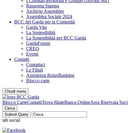
I Comitati territoriali e Gruppo Giovani Soci
Rassegna Stampa
Archivio Assemblee
Assemblea Sociale 2024
BCC del Garda per la Comunità
Garda Vita
La Sostenibilità
La Sostenibilità per BCC Garda
GardaForum
CREO
Eventi
Contatti
Contattaci
Le Filiali
Assistenza RelaxBanking
Blocco carte
Chiudi menu
Blocco Carte
Contatti
Trova filiale
Banca Online
Area Riservata Soci
Cerca
tab social