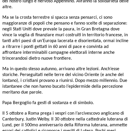
del nostro lungo e
nervoso Appennino. Avranno la solidarietà delle
altre.
Ma se la crosta terrestre si spacca senza pensarci, ci sono
maggioranze di popoli che
pensano e fanno scelte di separazione:
negli Stati Uniti dove prevale la paura, in
Gran Bretagna dove
vince la voglia di finanziare
muri costruiti in territorio francese, in
tanti altri paesi di un’Europa lacerata e disorientata,
ormai incline
a ritrarre i ponti gettati
in 60 anni di pace e convinta ad
affrontare interminabili
campagne elettorali interne anche
trincerandosi dietro nuove frontiere.
Ma in questo stesso autunno, arrivano altre lezioni. Anch’esse
storiche. Perseguitati nelle terre del vicino Oriente (e anche del
lontano), i cristiani provano a riunirsi. Dopo mezzo millennio. Due
istantanee che non hanno bucato l’epidermide della percezione
meritano due parole.
Papa Bergoglio fa gesti di sostanza e di simbolo.
Il 5 ottobre a Roma prega i vespri con l’arcivescovo anglicano di
Canterbury, Justin
Welby. Il 30 ottobre nella cattedrale luterana di
Lund, per il 500mo anniversario della Riforma luterana, ammette