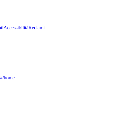
ti
Accessibilità
Reclami
g/#/home