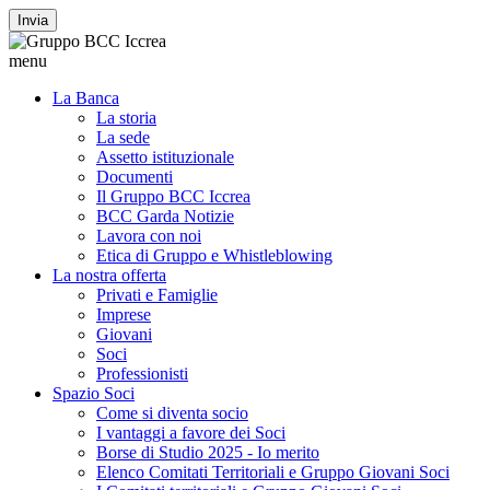
Invia
menu
La Banca
La storia
La sede
Assetto istituzionale
Documenti
Il Gruppo BCC Iccrea
BCC Garda Notizie
Lavora con noi
Etica di Gruppo e Whistleblowing
La nostra offerta
Privati e Famiglie
Imprese
Giovani
Soci
Professionisti
Spazio Soci
Come si diventa socio
I vantaggi a favore dei Soci
Borse di Studio 2025 - Io merito
Elenco Comitati Territoriali e Gruppo Giovani Soci