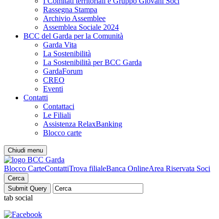
I Comitati territoriali e Gruppo Giovani Soci
Rassegna Stampa
Archivio Assemblee
Assemblea Sociale 2024
BCC del Garda per la Comunità
Garda Vita
La Sostenibilità
La Sostenibilità per BCC Garda
GardaForum
CREO
Eventi
Contatti
Contattaci
Le Filiali
Assistenza RelaxBanking
Blocco carte
Chiudi menu
Blocco Carte
Contatti
Trova filiale
Banca Online
Area Riservata Soci
Cerca
tab social