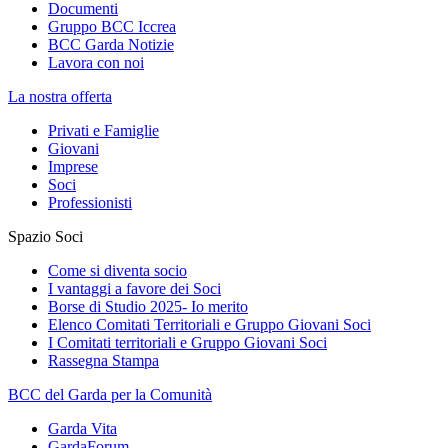
Documenti
Gruppo BCC Iccrea
BCC Garda Notizie
Lavora con noi
La nostra offerta
Privati e Famiglie
Giovani
Imprese
Soci
Professionisti
Spazio Soci
Come si diventa socio
I vantaggi a favore dei Soci
Borse di Studio 2025- Io merito
Elenco Comitati Territoriali e Gruppo Giovani Soci
I Comitati territoriali e Gruppo Giovani Soci
Rassegna Stampa
BCC del Garda per la Comunità
Garda Vita
GardaForum