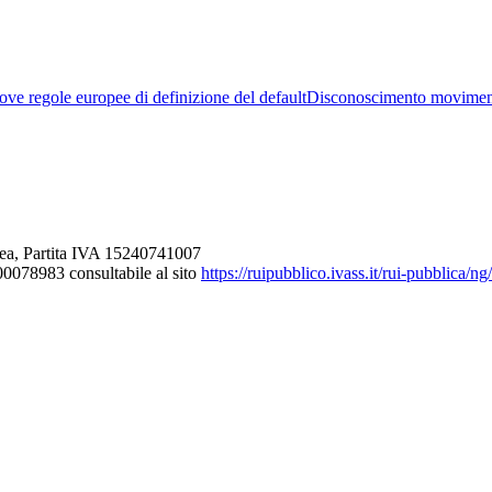
ve regole europee di definizione del default
Disconoscimento movimen
ea, Partita IVA 15240741007
000078983 consultabile al sito
https://ruipubblico.ivass.it/rui-pubblica/n