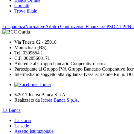
Banca Online
Contatti
Trova filiale
Trasparenza
Normative
Arbitro Controversie Finanziarie
PSD2-TPP
Nuo
Via Trieste 62 - 25018
Montichiari (BS)
Tel: 0309654.1
C.F. 00285660171
Aderente al Gruppo bancario Cooperativo Iccrea
Partecipante al Gruppo IVA Gruppo Bancario Cooperativo Iccr
Intermediario soggetto alla vigilanza Ivass iscrizione Rui n. D
©2017 Iccrea Banca S.p.A
Realizzato da
Iccrea Banca S.p.A.
La Banca
La storia
La sede
Assetto Istutuzionale