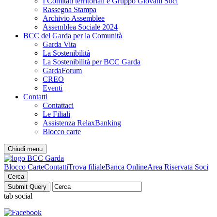
I Comitati territoriali e Gruppo Giovani Soci
Rassegna Stampa
Archivio Assemblee
Assemblea Sociale 2024
BCC del Garda per la Comunità
Garda Vita
La Sostenibilità
La Sostenibilità per BCC Garda
GardaForum
CREO
Eventi
Contatti
Contattaci
Le Filiali
Assistenza RelaxBanking
Blocco carte
Chiudi menu
Blocco Carte
Contatti
Trova filiale
Banca Online
Area Riservata Soci
Cerca
tab social