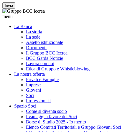
Invia
menu
La Banca
La storia
La sede
Assetto istituzionale
Documenti
Il Gruppo BCC Iccrea
BCC Garda Notizie
Lavora con noi
Etica di Gruppo e Whistleblowing
La nostra offerta
Privati e Famiglie
Imprese
Giovani
Soci
Professionisti
Spazio Soci
Come si diventa socio
I vantaggi a favore dei Soci
Borse di Studio 2025 - Io merito
Elenco Comitati Territoriali e Gruppo Giovani Soci