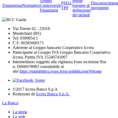
Arbitro
regole
PSD2-
Disconosciment
Trasparenza
Normative
Controversie
europee di
TPP
movimenti
Finanziarie
definizione
del default
Via Trieste 62 - 25018
Montichiari (BS)
Tel: 0309654.1
C.F. 00285660171
Aderente al Gruppo bancario Cooperativo Iccrea
Partecipante al Gruppo IVA Gruppo Bancario Cooperativo
Iccrea, Partita IVA 15240741007
Intermediario soggetto alla vigilanza Ivass iscrizione Rui
n. D000078983 consultabile al
sito
https://ruipubblico.ivass.it/rui-pubblica/ng/#/home
©2017 Iccrea Banca S.p.A
Realizzato da
Iccrea Banca S.p.A.
La Banca
La storia
La sede