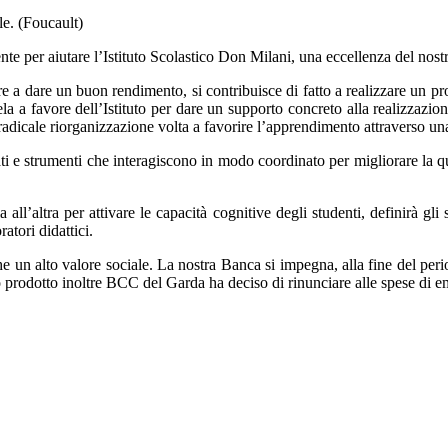
le. (Foucault)
per aiutare l’Istituto Scolastico Don Milani, una eccellenza del nostro 
dare un buon rendimento, si contribuisce di fatto a realizzare un proge
ntela a favore dell’Istituto per dare un supporto concreto alla realiz
 radicale riorganizzazione volta a favorire l’apprendimento attraverso una 
eati e strumenti che interagiscono in modo coordinato per migliorare la 
ll’altra per attivare le capacità cognitive degli studenti, definirà gl
atori didattici.
lto valore sociale. La nostra Banca si impegna, alla fine del periodo 
o prodotto inoltre BCC del Garda ha deciso di rinunciare alle spese di e