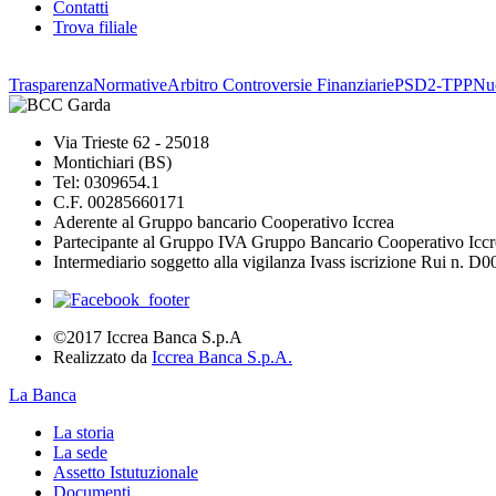
Contatti
Trova filiale
Trasparenza
Normative
Arbitro Controversie Finanziarie
PSD2-TPP
Nuo
Via Trieste 62 - 25018
Montichiari (BS)
Tel: 0309654.1
C.F. 00285660171
Aderente al Gruppo bancario Cooperativo Iccrea
Partecipante al Gruppo IVA Gruppo Bancario Cooperativo Iccr
Intermediario soggetto alla vigilanza Ivass iscrizione Rui n. D
©2017 Iccrea Banca S.p.A
Realizzato da
Iccrea Banca S.p.A.
La Banca
La storia
La sede
Assetto Istutuzionale
Documenti