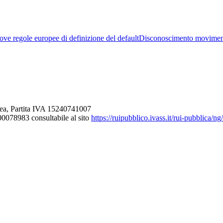
ve regole europee di definizione del default
Disconoscimento movimen
ea, Partita IVA 15240741007
000078983 consultabile al sito
https://ruipubblico.ivass.it/rui-pubblica/n