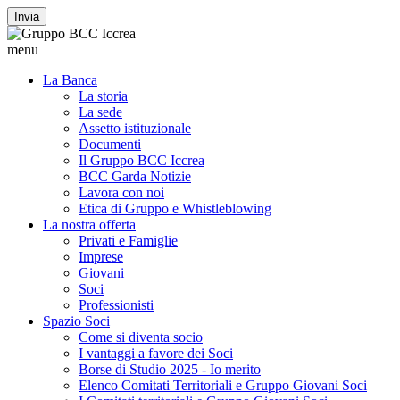
Invia
menu
La Banca
La storia
La sede
Assetto istituzionale
Documenti
Il Gruppo BCC Iccrea
BCC Garda Notizie
Lavora con noi
Etica di Gruppo e Whistleblowing
La nostra offerta
Privati e Famiglie
Imprese
Giovani
Soci
Professionisti
Spazio Soci
Come si diventa socio
I vantaggi a favore dei Soci
Borse di Studio 2025 - Io merito
Elenco Comitati Territoriali e Gruppo Giovani Soci