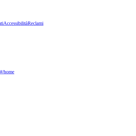
ti
Accessibilità
Reclami
g/#/home