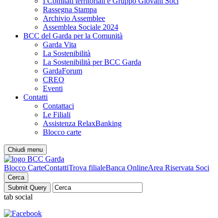
I Comitati territoriali e Gruppo Giovani Soci
Rassegna Stampa
Archivio Assemblee
Assemblea Sociale 2024
BCC del Garda per la Comunità
Garda Vita
La Sostenibilità
La Sostenibilità per BCC Garda
GardaForum
CREO
Eventi
Contatti
Contattaci
Le Filiali
Assistenza RelaxBanking
Blocco carte
Chiudi menu
Blocco Carte
Contatti
Trova filiale
Banca Online
Area Riservata Soci
Cerca
tab social