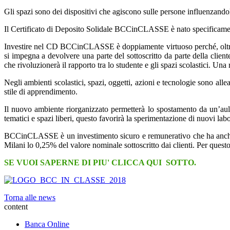
Gli spazi sono dei dispositivi che agiscono sulle persone influenzando
Il Certificato di Deposito Solidale BCCinCLASSE è nato specificamente 
Investire nel CD BCCinCLASSE è doppiamente virtuoso perché, oltre a 
si impegna a devolvere una parte del sottoscritto da parte della clie
che rivoluzionerà il rapporto tra lo studente e gli spazi scolastici. Una
Negli ambienti scolastici, spazi, oggetti, azioni e tecnologie sono all
stile di apprendimento.
Il nuovo ambiente riorganizzato permetterà lo spostamento da un’aula a
tematici e spazi liberi, questo favorirà la sperimentazione di nuovi labor
BCCinCLASSE è un investimento sicuro e remunerativo che ha anche un a
Milani lo 0,25% del valore nominale sottoscritto dai clienti. Per quest
SE VUOI SAPERNE DI PIU' CLICCA QUI SOTTO.
Torna alle news
content
Banca Online