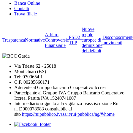
Banca Online
Contatti
Trova filiale
Nuove
Arbitro
regole
PSD2-
Disconosciment
Trasparenza
Normative
Controversie
europee di
TPP
movimenti
Finanziarie
definizione
del default
Via Trieste 62 - 25018
Montichiari (BS)
Tel: 0309654.1
C.F. 00285660171
Aderente al Gruppo bancario Cooperativo Iccrea
Partecipante al Gruppo IVA Gruppo Bancario Cooperativo
Iccrea, Partita IVA 15240741007
Intermediario soggetto alla vigilanza Ivass iscrizione Rui
n. D000078983 consultabile al
sito
https://ruipubblico.ivass.it/rui-pubblica/ng/#/home