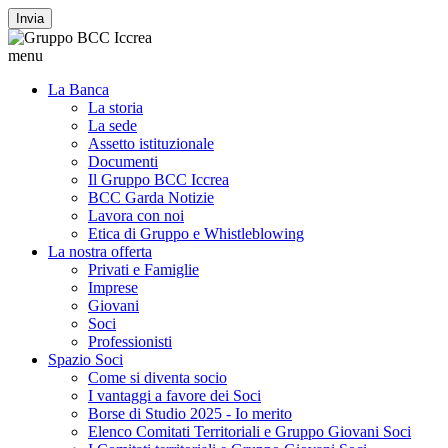
Invia
menu
La Banca
La storia
La sede
Assetto istituzionale
Documenti
Il Gruppo BCC Iccrea
BCC Garda Notizie
Lavora con noi
Etica di Gruppo e Whistleblowing
La nostra offerta
Privati e Famiglie
Imprese
Giovani
Soci
Professionisti
Spazio Soci
Come si diventa socio
I vantaggi a favore dei Soci
Borse di Studio 2025 - Io merito
Elenco Comitati Territoriali e Gruppo Giovani Soci