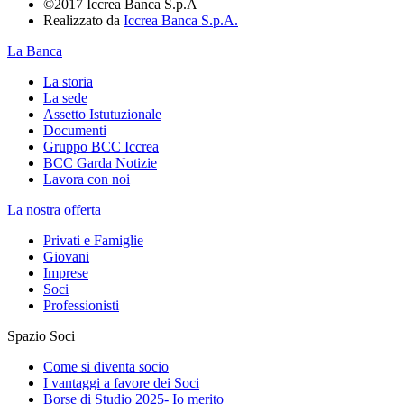
©2017 Iccrea Banca S.p.A
Realizzato da
Iccrea Banca S.p.A.
La Banca
La storia
La sede
Assetto Istutuzionale
Documenti
Gruppo BCC Iccrea
BCC Garda Notizie
Lavora con noi
La nostra offerta
Privati e Famiglie
Giovani
Imprese
Soci
Professionisti
Spazio Soci
Come si diventa socio
I vantaggi a favore dei Soci
Borse di Studio 2025- Io merito