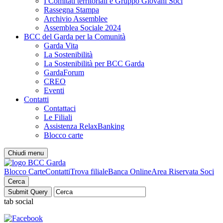
I Comitati territoriali e Gruppo Giovani Soci
Rassegna Stampa
Archivio Assemblee
Assemblea Sociale 2024
BCC del Garda per la Comunità
Garda Vita
La Sostenibilità
La Sostenibilità per BCC Garda
GardaForum
CREO
Eventi
Contatti
Contattaci
Le Filiali
Assistenza RelaxBanking
Blocco carte
Chiudi menu
Blocco Carte
Contatti
Trova filiale
Banca Online
Area Riservata Soci
Cerca
tab social