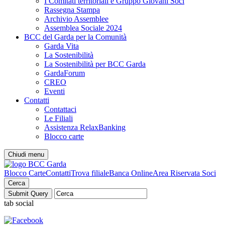
I Comitati territoriali e Gruppo Giovani Soci
Rassegna Stampa
Archivio Assemblee
Assemblea Sociale 2024
BCC del Garda per la Comunità
Garda Vita
La Sostenibilità
La Sostenibilità per BCC Garda
GardaForum
CREO
Eventi
Contatti
Contattaci
Le Filiali
Assistenza RelaxBanking
Blocco carte
Chiudi menu
Blocco Carte
Contatti
Trova filiale
Banca Online
Area Riservata Soci
Cerca
tab social