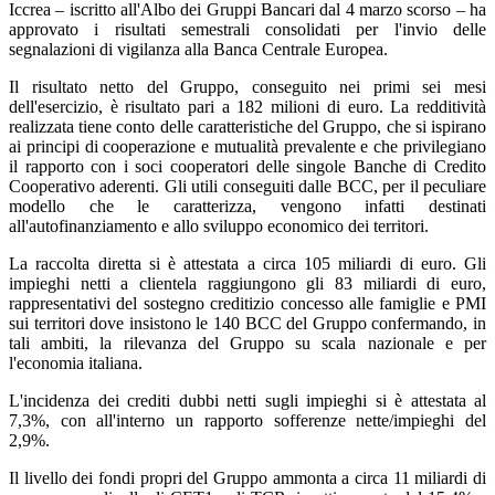
Iccrea – iscritto all'Albo dei Gruppi Bancari dal 4 marzo scorso – ha
approvato i risultati semestrali consolidati per l'invio delle
segnalazioni di vigilanza alla Banca Centrale Europea.
Il risultato netto del Gruppo, conseguito nei primi sei mesi
dell'esercizio, è risultato pari a 182 milioni di euro. La redditività
realizzata tiene conto delle caratteristiche del Gruppo, che si ispirano
ai principi di cooperazione e mutualità prevalente e che privilegiano
il rapporto con i soci cooperatori delle singole Banche di Credito
Cooperativo aderenti. Gli utili conseguiti dalle BCC, per il peculiare
modello che le caratterizza, vengono infatti destinati
all'autofinanziamento e allo sviluppo economico dei territori.
La raccolta diretta si è attestata a circa 105 miliardi di euro. Gli
impieghi netti a clientela raggiungono gli 83 miliardi di euro,
rappresentativi del sostegno creditizio concesso alle famiglie e PMI
sui territori dove insistono le 140 BCC del Gruppo confermando, in
tali ambiti, la rilevanza del Gruppo su scala nazionale e per
l'economia italiana.
L'incidenza dei crediti dubbi netti sugli impieghi si è attestata al
7,3%, con all'interno un rapporto sofferenze nette/impieghi del
2,9%.
Il livello dei fondi propri del Gruppo ammonta a circa 11 miliardi di