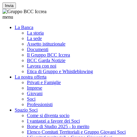
Invia
menu
La Banca
La storia
La sede
Assetto istituzionale
Documenti
Il Gruppo BCC Iccrea
BCC Garda Notizie
Lavora con noi
Etica di Gruppo e Whistleblowing
La nostra offerta
Privati e Famiglie
Imprese
Giovani
Soci
Professionisti
Spazio Soci
Come si diventa socio
I vantaggi a favore dei Soci
Borse di Studio 2025 - Io merito
Elenco Comitati Territoriali e Gruppo Giovani Soci