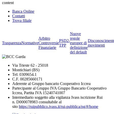
content
Banca Online
Contatti
Trova filiale
Nuove
Arbitro
regole
PSD2-
Disconosciment
Trasparenza
Normative
Controversie
europee di
TPP
movimenti
Finanziarie
definizione
del default
Via Trieste 62 - 25018
Montichiari (BS)
Tel: 0309654.1
C.F. 00285660171
Aderente al Gruppo bancario Cooperativo Iccrea
Partecipante al Gruppo IVA Gruppo Bancario Cooperativo
Iccrea, Partita IVA 15240741007
Intermediario soggetto alla vigilanza Ivass iscrizione Rui
n. D000078983 consultabile al
sito
https://ruipubblico.ivass.it/rui-pubblica/ng/#/home