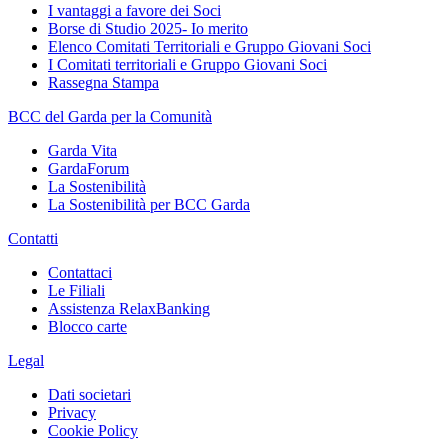
I vantaggi a favore dei Soci
Borse di Studio 2025- Io merito
Elenco Comitati Territoriali e Gruppo Giovani Soci
I Comitati territoriali e Gruppo Giovani Soci
Rassegna Stampa
BCC del Garda per la Comunità
Garda Vita
GardaForum
La Sostenibilità
La Sostenibilità per BCC Garda
Contatti
Contattaci
Le Filiali
Assistenza RelaxBanking
Blocco carte
Legal
Dati societari
Privacy
Cookie Policy