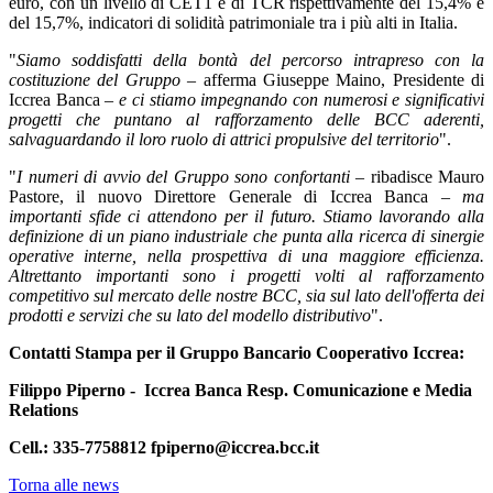
euro, con un livello di CET1 e di TCR rispettivamente del 15,4% e
del 15,7%, indicatori di solidità patrimoniale tra i più alti in Italia.
"
Siamo soddisfatti della bontà del percorso intrapreso con la
costituzione del Gruppo
– afferma Giuseppe Maino, Presidente di
Iccrea Banca –
e ci stiamo impegnando con numerosi e significativi
progetti che puntano al rafforzamento delle BCC aderenti,
salvaguardando il loro ruolo di attrici propulsive del territorio
".
"
I numeri di avvio del Gruppo sono confortanti
– ribadisce Mauro
Pastore, il nuovo Direttore Generale di Iccrea Banca –
ma
importanti sfide ci attendono per il futuro. Stiamo lavorando alla
definizione di un piano industriale che punta alla ricerca di sinergie
operative interne, nella prospettiva di una maggiore efficienza.
Altrettanto importanti sono i progetti volti al rafforzamento
competitivo sul mercato delle nostre BCC, sia sul lato dell'offerta dei
prodotti e servizi che su lato del modello distributivo
".
Contatti Stampa per il Gruppo Bancario Cooperativo Iccrea:
Filippo Piperno - Iccrea Banca Resp. Comunicazione e Media
Relations
Cell.: 335-7758812 fpiperno@iccrea.bcc.it
Torna alle news