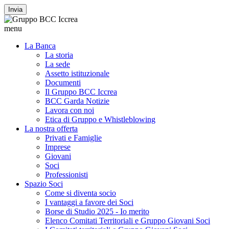
Invia
menu
La Banca
La storia
La sede
Assetto istituzionale
Documenti
Il Gruppo BCC Iccrea
BCC Garda Notizie
Lavora con noi
Etica di Gruppo e Whistleblowing
La nostra offerta
Privati e Famiglie
Imprese
Giovani
Soci
Professionisti
Spazio Soci
Come si diventa socio
I vantaggi a favore dei Soci
Borse di Studio 2025 - Io merito
Elenco Comitati Territoriali e Gruppo Giovani Soci