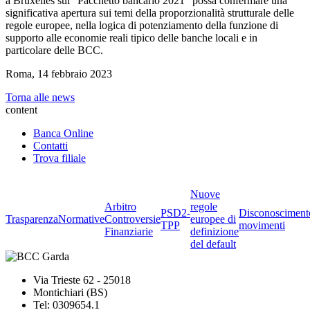
a Bruxelles sul “Pacchetto bancario 2021” possa confermare una
significativa apertura sui temi della proporzionalità strutturale delle
regole europee, nella logica di potenziamento della funzione di
supporto alle economie reali tipico delle banche locali e in
particolare delle BCC.
Roma, 14 febbraio 2023
Torna alle news
content
Banca Online
Contatti
Trova filiale
Nuove
Arbitro
regole
PSD2-
Disconosciment
Trasparenza
Normative
Controversie
europee di
TPP
movimenti
Finanziarie
definizione
del default
Via Trieste 62 - 25018
Montichiari (BS)
Tel: 0309654.1