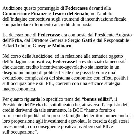
Audizione questo pomeriggio di
Federcasse
davanti alla
Commissione Finanze e Tesoro del Senato
, nell’ambito
dell’indagine conoscitiva sugli strumenti di incentivazione fiscale,
con particolare riferimento ai crediti di imposta.
La delegazione di
Federcasse
era composta dal Presidente Augusto
dell’Erba
, dal Direttore Generale Sergio
Gatti
e dal Responsabile
Affari Tributari Giuseppe
Molinaro
.
Nel corso della Audizione, ed in relazione alla tematica oggetto
dell’indagine conoscitiva,
Federcasse
ha evidenziato la necessità
che ciascun credito incentivante-agevolativo sia inserito in un
disegno più ampio di politica fiscale che possa favorire una
evoluzione complessiva del sistema economico con effetti positivi
sull’occupazione e sul PIL, coerenti con una efficace strategia
macroeconomica.
Per quanto riguarda lo specifico tema dei
“bonus edilizi”
, il
Presidente
dell’Erba
ha sottolineato che, attraverso l’acquisto dei
crediti derivanti da tale strumento, le BCC “hanno fornito e
forniscono liquidità ad imprese e famiglie dei territori aumentando la
loro propensione agli investimenti agevolati, la crescita degli stessi
investimenti, con conseguente positivo riverbero sul PIL e
sull’occupazione”.