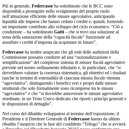
Più in generale,
Federcasse
ha sottolineato che le BCC sono
disponibili a proseguire nello svolgimento del proprio ruolo
nell’attuazione efficiente delle misure agevolative, anticipando
liquidità alle imprese che hanno ceduto i crediti e, quindi, fornendo
un importante contributo allo sviluppo del ciclo economico. “Ciò a
condizione – ha sottolineato
Gatti
– che si trovi una soluzione al
tema della saturazione della “capacità fiscale” funzionale ad
assorbire i crediti d’imposta da acquistare in futuro”.
Federcasse
ha inoltre auspicato che gli esiti delle audizioni della
Commissione possano condurre ad una “razionalizzazione e
semplificazione” del complesso sistema di misure fiscali agevolative
previste nel nostro ordinamento tributario e, in particolare, che “si
dovrebbero valutare la coerenza sistematica, gli obiettivi ed i risultati
(anche in termini di esternalità) di ciascuna misura fiscale ritenuta
“agevolativa”, distinguendo i benefici veri e propri dalle misure
strutturali che solo formalmente sono ricomprese tra le misure
“agevolative” e che “si dovrebbe annoverare le misure agevolative
riordinate, in un Testo Unico dedicato che riporti i princìpi generali e
le disposizioni di dettaglio”.
Nel corso del dibattito sviluppatosi al termine dell’esposizione, il
Presidente e il Direttore Generale di
Federcasse
hanno da ultimo
ribadito l’auspicio che la fase del cosiddetto “Trilogo” che si avvierà