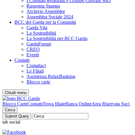
I Comitati territoriali e Gruppo Giovani Soci
Rassegna Stampa
Archivio Assemblee
Assemblea Sociale 2024
BCC del Garda per la Comunità
Garda Vita
La Sostenibilità
La Sostenibilità per BCC Garda
GardaForum
CREO
Eventi
Contatti
Contattaci
Le Filiali
Assistenza RelaxBanking
Blocco carte
Chiudi menu
Blocco Carte
Contatti
Trova filiale
Banca Online
Area Riservata Soci
Cerca
tab social