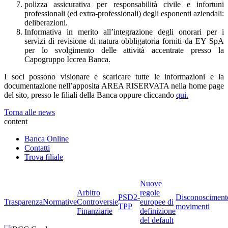
polizza assicurativa per responsabilità civile e infortuni
professionali (ed extra-professionali) degli esponenti aziendali:
deliberazioni.
Informativa in merito all’integrazione degli onorari per i
servizi di revisione di natura obbligatoria forniti da EY SpA
per lo svolgimento delle attività accentrate presso la
Capogruppo Iccrea Banca.
I soci possono visionare e scaricare tutte le informazioni e la
documentazione nell’apposita AREA RISERVATA nella home page
del sito, presso le filiali della Banca oppure cliccando
qui.
Torna alle news
content
Banca Online
Contatti
Trova filiale
Nuove
Arbitro
regole
PSD2-
Disconosciment
Trasparenza
Normative
Controversie
europee di
TPP
movimenti
Finanziarie
definizione
del default