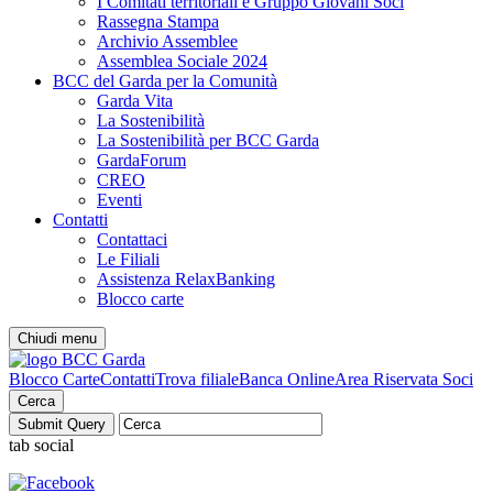
I Comitati territoriali e Gruppo Giovani Soci
Rassegna Stampa
Archivio Assemblee
Assemblea Sociale 2024
BCC del Garda per la Comunità
Garda Vita
La Sostenibilità
La Sostenibilità per BCC Garda
GardaForum
CREO
Eventi
Contatti
Contattaci
Le Filiali
Assistenza RelaxBanking
Blocco carte
Chiudi menu
Blocco Carte
Contatti
Trova filiale
Banca Online
Area Riservata Soci
Cerca
tab social