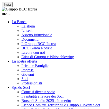
Invia
menu
La Banca
La storia
La sede
Assetto istituzionale
Documenti
Il Gruppo BCC Iccrea
BCC Garda Notizie
Lavora con noi
Etica di Gruppo e Whistleblowing
La nostra offerta
Privati e Famiglie
Imprese
Giovani
Soci
Professionisti
Spazio Soci
Come si diventa socio
I vantaggi a favore dei Soci
Borse di Studio 2025 - Io merito
Elenco Comitati Territoriali e Gruppo Giovani Soci