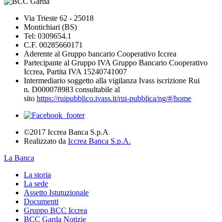
Via Trieste 62 - 25018
Montichiari (BS)
Tel: 0309654.1
C.F. 00285660171
Aderente al Gruppo bancario Cooperativo Iccrea
Partecipante al Gruppo IVA Gruppo Bancario Cooperativo
Iccrea, Partita IVA 15240741007
Intermediario soggetto alla vigilanza Ivass iscrizione Rui
n. D000078983 consultabile al
sito
https://ruipubblico.ivass.it/rui-pubblica/ng/#/home
©2017 Iccrea Banca S.p.A
Realizzato da
Iccrea Banca S.p.A.
La Banca
La storia
La sede
Assetto Istutuzionale
Documenti
Gruppo BCC Iccrea
BCC Garda Notizie