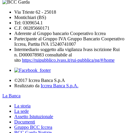
Via Trieste 62 - 25018
Montichiari (BS)
Tel: 0309654.1
C.F. 00285660171
Aderente al Gruppo bancario Cooperativo Iccrea
Partecipante al Gruppo IVA Gruppo Bancario Cooperativo
Iccrea, Partita IVA 15240741007
Intermediario soggetto alla vigilanza Ivass iscrizione Rui
n. D000078983 consultabile al
sito
https://ruipubblico.ivass.it/rui-pubblica/ng/#/home
©2017 Iccrea Banca S.p.A
Realizzato da
Iccrea Banca S.p.A.
La Banca
La storia
La sede
Assetto Istutuzionale
Documenti
Gruppo BCC Iccrea
BCC Garda Notizie