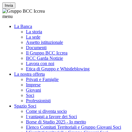
Invia
menu
La Banca
La storia
La sede
Assetto istituzionale
Documenti
Il Gruppo BCC Iccrea
BCC Garda Notizie
Lavora con noi
Etica di Gruppo e Whistleblowing
La nostra offerta
Privati e Famiglie
Imprese
Giovani
Soci
Professionisti
Spazio Soci
Come si diventa socio
I vantaggi a favore dei Soci
Borse di Studio 2025 - Io merito
Elenco Comitati Territoriali e Gruppo Giovani Soci