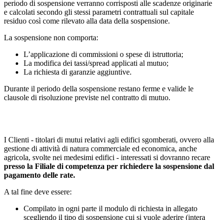
periodo di sospensione verranno corrisposti alle scadenze originarie
e calcolati secondo gli stessi parametri contrattuali sul capitale
residuo così come rilevato alla data della sospensione.
La sospensione
non comporta
:
L’applicazione di commissioni o spese di istruttoria;
La modifica dei tassi/spread applicati al mutuo;
La richiesta di garanzie aggiuntive.
Durante il periodo della sospensione restano ferme e valide le
clausole di risoluzione previste nel contratto di mutuo.
3. MODALITÀ DI RICHIESTA DELLA SOSPENSIONE E
TEMPI DI ACCOGLIMENTO
I Clienti - titolari di mutui relativi agli edifici sgomberati, ovvero alla
gestione di attività di natura commerciale ed economica, anche
agricola, svolte nei medesimi edifici - interessati si dovranno recare
presso la Filiale di competenza per richiedere la sospensione dal
pagamento delle rate.
A tal fine deve essere:
Compilato in ogni parte il modulo di richiesta in allegato
scegliendo il tipo di sospensione cui si vuole aderire (intera