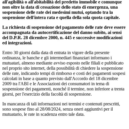
all'agibilità o all'abitabilità del predetto immobile e comunque
non oltre la data di cessazione dello stato di emergenza,
una
sospensione delle rate dei medesimi mutui,
optando tra la
sospensione dell'intera rata e quella della sola quota capitale.
La richiesta di sospensione del pagamento delle rate deve essere
accompagnata da autocertificazione del danno subito, ai sensi
del D.P.R. 28 dicembre 2000, n. 445 e successive modificazioni
ed integrazioni.
Entro 30 giorni dalla data di entrata in vigore della presente
ordinanza, le banche e gli intermediari finanziari informano i
mutuatari,
almeno mediante avviso esposto nelle filiali e pubblicato
nel proprio sito internet, della possibilità di chiedere la sospensione
delle rate, indicando tempi di rimborso e costi dei pagamenti sospesi
calcolati in base a quanto previsto dall'Accordo del 18 dicembre
2009 tra l'ABI e le Associazioni dei consumatori in tema di
sospensione dei pagamenti, nonché il termine, non inferiore a trenta
giorni, per l'esercizio della facoltà di sospensione
.
In mancanza di tali informazioni nei termini e contenuti prescritti,
sono sospese fino al 28/08/2024
, senza oneri aggiuntivi per il
mutuatario,
le rate in scadenza entro tale data.
2. EFFETTI DELLA SOSPENSIONE DELLE RATE DEI