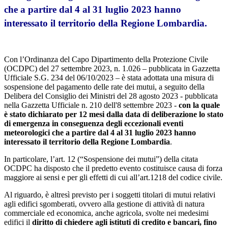
che a partire dal 4 al 31 luglio 2023 hanno
interessato il
territorio della Regione Lombardia.
1. OGGETTO
Con l’Ordinanza del Capo Dipartimento della Protezione Civile
(OCDPC) del 27 settembre 2023, n. 1.026 – pubblicata in Gazzetta
Ufficiale S.G. 234 del 06/10/2023 – è stata adottata una misura di
sospensione del pagamento delle rate dei mutui, a seguito della
Delibera del Consiglio dei Ministri del 28 agosto 2023 - pubblicata
nella Gazzetta Ufficiale n. 210 dell'8 settembre 2023 -
con la quale
è stato dichiarato per 12 mesi dalla data di deliberazione lo stato
di emergenza in conseguenza degli eccezionali eventi
meteorologici che a partire dal 4 al 31 luglio 2023 hanno
interessato il territorio della Regione Lombardia
.
In particolare, l’art. 12 (“Sospensione dei mutui”) della citata
OCDPC ha disposto che il predetto evento costituisce causa di forza
maggiore ai sensi e per gli effetti di cui all’art.1218 del codice civile.
Al riguardo, è altresì previsto
per i soggetti titolari di mutui
relativi
agli edifici sgomberati, ovvero alla gestione di attività di natura
commerciale ed economica, anche agricola, svolte nei medesimi
edifici
il
diritto di chiedere agli istituti di credito e bancari
, fino