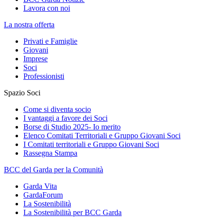
Lavora con noi
La nostra offerta
Privati e Famiglie
Giovani
Imprese
Soci
Professionisti
Spazio Soci
Come si diventa socio
I vantaggi a favore dei Soci
Borse di Studio 2025- Io merito
Elenco Comitati Territoriali e Gruppo Giovani Soci
I Comitati territoriali e Gruppo Giovani Soci
Rassegna Stampa
BCC del Garda per la Comunità
Garda Vita
GardaForum
La Sostenibilità
La Sostenibilità per BCC Garda