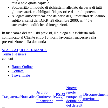
rata o solo quota capitale).
Sottoscritto il modulo di richiesta in allegato da parte di tutti
gli intestatari, coobbligati, fidejussori e datori di ipoteca.
Allegata autocertificazione da parte degli intestatari del danno
subito ai sensi del D.P.R. 28 dicembre 2000, n. 445 e
successive modifiche ed integrazioni.
In mancanza dei requisiti previsti, il diniego alla richiesta sarà
comunicato al Cliente entro 15 giorni lavorativi successivi alla
presentazione della domanda
SCARICA QUI LA DOMANDA
Torna alle news
content
Banca Online
Contatti
Trova filiale
Nuove
Arbitro
regole
PSD2-
Disconosciment
Trasparenza
Normative
Controversie
europee di
TPP
movimenti
Finanziarie
definizione
del default