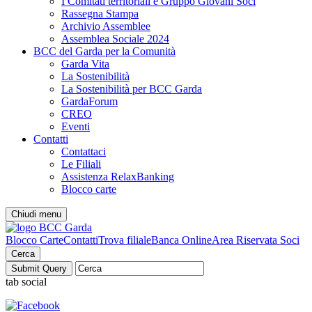
I Comitati territoriali e Gruppo Giovani Soci
Rassegna Stampa
Archivio Assemblee
Assemblea Sociale 2024
BCC del Garda per la Comunità
Garda Vita
La Sostenibilità
La Sostenibilità per BCC Garda
GardaForum
CREO
Eventi
Contatti
Contattaci
Le Filiali
Assistenza RelaxBanking
Blocco carte
Chiudi menu
Blocco Carte
Contatti
Trova filiale
Banca Online
Area Riservata Soci
Cerca
tab social