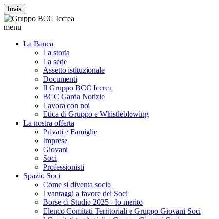
Invia
menu
La Banca
La storia
La sede
Assetto istituzionale
Documenti
Il Gruppo BCC Iccrea
BCC Garda Notizie
Lavora con noi
Etica di Gruppo e Whistleblowing
La nostra offerta
Privati e Famiglie
Imprese
Giovani
Soci
Professionisti
Spazio Soci
Come si diventa socio
I vantaggi a favore dei Soci
Borse di Studio 2025 - Io merito
Elenco Comitati Territoriali e Gruppo Giovani Soci