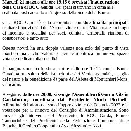
Martedì 21 maggio alle ore 19,15 è prevista l’inaugurazione
della Casa di BCC Garda.
Gli spazi si trovano in cima alla
scalinata posta accanto all’ingresso della Sede della Banca.
Casa BCC Garda è stata
approntata con
due finalità principali
:
ospitare i nuovi uffici dell’Associazione Garda Vita;
creare un luogo
di incontro e socialità per soci, comitati territoriali, riunioni di
collaboratori e tanto altro.
Questa novità ha una doppia valenza non solo dal punto di vista
logistico ma anche valoriale, perché identifica un nuovo spazio
votato e dedicato alla socialità.
L’inaugurazione ha inizio a partire dalle ore 19,15 con la Banda
Cittadina, un saluto delle istituzioni e dei Vertici aziendali, il taglio
del nastro e la benedizione da parte dell’Abate di Montichiari Mons.
Cancarini.
A seguire,
dalle ore 20,00, si svolge l’Assemblea di Garda Vita in
Gardaforum, coordinata dal Presidente Nicola Piccinelli
.
All’ordine del giorno ci sono l’approvazione del Bilancio 2023 e la
votazione per il rinnovo del Consiglio di Amministrazione. Sono
previsti gli interventi
del Presidente di BCC Garda, Franco
Tamburini e del Presidente della Federazione Lombarda delle
Banche di Credito Cooperativo Avv. Alessandro Azzi.