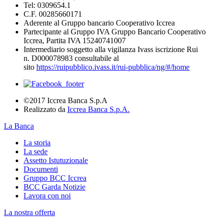
Tel: 0309654.1
C.F. 00285660171
Aderente al Gruppo bancario Cooperativo Iccrea
Partecipante al Gruppo IVA Gruppo Bancario Cooperativo
Iccrea, Partita IVA 15240741007
Intermediario soggetto alla vigilanza Ivass iscrizione Rui
n. D000078983 consultabile al
sito
https://ruipubblico.ivass.it/rui-pubblica/ng/#/home
©2017 Iccrea Banca S.p.A
Realizzato da
Iccrea Banca S.p.A.
La Banca
La storia
La sede
Assetto Istutuzionale
Documenti
Gruppo BCC Iccrea
BCC Garda Notizie
Lavora con noi
La nostra offerta