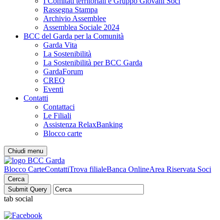
I Comitati territoriali e Gruppo Giovani Soci
Rassegna Stampa
Archivio Assemblee
Assemblea Sociale 2024
BCC del Garda per la Comunità
Garda Vita
La Sostenibilità
La Sostenibilità per BCC Garda
GardaForum
CREO
Eventi
Contatti
Contattaci
Le Filiali
Assistenza RelaxBanking
Blocco carte
Chiudi menu
Blocco Carte
Contatti
Trova filiale
Banca Online
Area Riservata Soci
Cerca
tab social