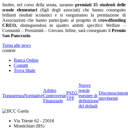
Inoltre, nel corso della serata, saranno
premiati 35 studenti delle
scuole elementari
(figli degli associati) che hanno conseguito
brillanti risultati scolastici e si eseguiranno la premiazione di
Associazioni che hanno partecipato al progetto di
crowdfunding
CREO,
distinguendosi in quattro ambiti specifici: Welfare –
Comunità – Prossimità – Giovani. Infine, sarà consegnato il
Premio
San Pancrazio
.
Torna alle news
content
Banca Online
Contatti
Trova filiale
Nuove
Arbitro
regole
PSD2-
Disconosciment
Trasparenza
Normative
Controversie
europee di
TPP
movimenti
Finanziarie
definizione
del default
Via Trieste 62 - 25018
Montichiari (BS)