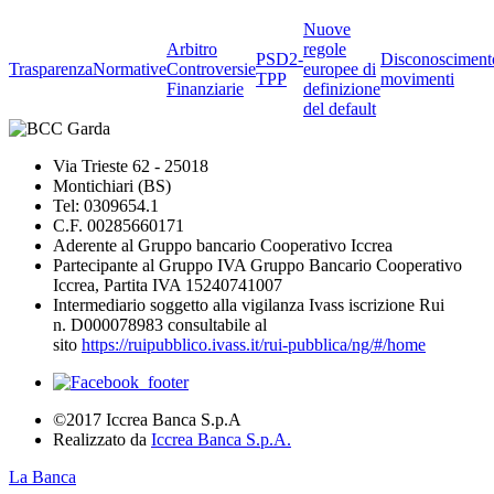
Nuove
Arbitro
regole
PSD2-
Disconosciment
Trasparenza
Normative
Controversie
europee di
TPP
movimenti
Finanziarie
definizione
del default
Via Trieste 62 - 25018
Montichiari (BS)
Tel: 0309654.1
C.F. 00285660171
Aderente al Gruppo bancario Cooperativo Iccrea
Partecipante al Gruppo IVA Gruppo Bancario Cooperativo
Iccrea, Partita IVA 15240741007
Intermediario soggetto alla vigilanza Ivass iscrizione Rui
n. D000078983 consultabile al
sito
https://ruipubblico.ivass.it/rui-pubblica/ng/#/home
©2017 Iccrea Banca S.p.A
Realizzato da
Iccrea Banca S.p.A.
La Banca