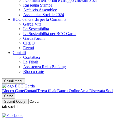
I Comitati territoriali e Gruppo Giovani Soci
Rassegna Stampa
Archivio Assemblee
Assemblea Sociale 2024
BCC del Garda per la Comunità
Garda Vita
La Sostenibilità
La Sostenibilità per BCC Garda
GardaForum
CREO
Eventi
Contatti
Contattaci
Le Filiali
Assistenza RelaxBanking
Blocco carte
Chiudi menu
Blocco Carte
Contatti
Trova filiale
Banca Online
Area Riservata Soci
Cerca
tab social