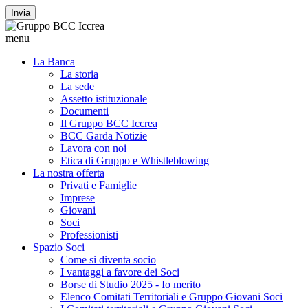
Invia
menu
La Banca
La storia
La sede
Assetto istituzionale
Documenti
Il Gruppo BCC Iccrea
BCC Garda Notizie
Lavora con noi
Etica di Gruppo e Whistleblowing
La nostra offerta
Privati e Famiglie
Imprese
Giovani
Soci
Professionisti
Spazio Soci
Come si diventa socio
I vantaggi a favore dei Soci
Borse di Studio 2025 - Io merito
Elenco Comitati Territoriali e Gruppo Giovani Soci