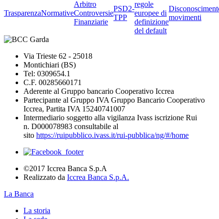
Arbitro
regole
PSD2-
Disconosciment
Trasparenza
Normative
Controversie
europee di
TPP
movimenti
Finanziarie
definizione
del default
Via Trieste 62 - 25018
Montichiari (BS)
Tel: 0309654.1
C.F. 00285660171
Aderente al Gruppo bancario Cooperativo Iccrea
Partecipante al Gruppo IVA Gruppo Bancario Cooperativo
Iccrea, Partita IVA 15240741007
Intermediario soggetto alla vigilanza Ivass iscrizione Rui
n. D000078983 consultabile al
sito
https://ruipubblico.ivass.it/rui-pubblica/ng/#/home
©2017 Iccrea Banca S.p.A
Realizzato da
Iccrea Banca S.p.A.
La Banca
La storia