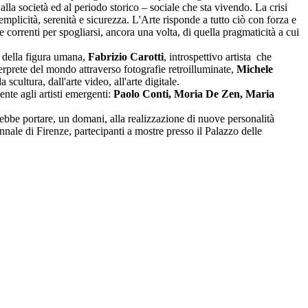
lla società ed al periodo storico – sociale che sta vivendo. La crisi
mplicità, serenità e sicurezza. L'Arte risponde a tutto ciò con forza e
 correnti per spogliarsi, ancora una volta, di quella pragmaticità a cui
e della figura umana,
Fabrizio Carotti
, introspettivo artista che
terprete del mondo attraverso fotografie retroilluminate,
Michele
cultura, dall'arte video, all'arte digitale.
ente agli artisti emergenti:
Paolo Conti, Moria De Zen, Maria
otrebbe portare, un domani, alla realizzazione di nuove personalità
ennale di Firenze, partecipanti a mostre presso il Palazzo delle