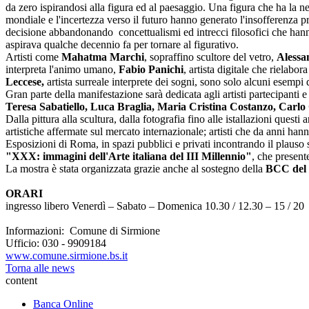
da zero ispirandosi alla figura ed al paesaggio. Una figura che ha la ne
mondiale e l'incertezza verso il futuro hanno generato l'insofferenza pr
decisione abbandonando concettualismi ed intrecci filosofici che hanno c
aspirava qualche decennio fa per tornare al figurativo.
Artisti come
Mahatma Marchi
, sopraffino scultore del vetro,
Alessa
interpreta l'animo umano,
Fabio Panichi
, artista digitale che rielabo
Leccese,
artista surreale interprete dei sogni,
sono solo alcuni esempi di
Gran parte della manifestazione sarà dedicata agli artisti partecipanti 
Teresa Sabatiello, Luca Braglia, Maria Cristina Costanzo, Carlo 
Dalla pittura alla scultura, dalla fotografia fino alle istallazioni ques
artistiche affermate sul mercato internazionale; artisti che da anni hann
Esposizioni di Roma, in spazi pubblici e privati incontrando il plauso s
"XXX: immagini dell'Arte italiana del III Millennio"
, che present
La mostra è stata organizzata grazie anche al sostegno della
BCC del
ORARI
ingresso libero Venerdì – Sabato – Domenica 10.30 / 12.30 – 15 / 20
Informazioni: Comune di Sirmione
Ufficio: 030 - 9909184
www.comune.sirmione.bs.it
Torna alle news
content
Banca Online