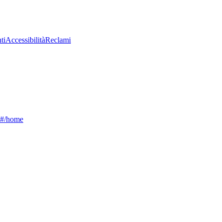
ti
Accessibilità
Reclami
g/#/home