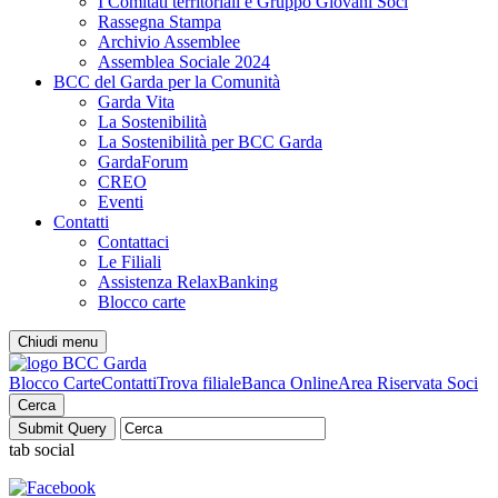
I Comitati territoriali e Gruppo Giovani Soci
Rassegna Stampa
Archivio Assemblee
Assemblea Sociale 2024
BCC del Garda per la Comunità
Garda Vita
La Sostenibilità
La Sostenibilità per BCC Garda
GardaForum
CREO
Eventi
Contatti
Contattaci
Le Filiali
Assistenza RelaxBanking
Blocco carte
Chiudi menu
Blocco Carte
Contatti
Trova filiale
Banca Online
Area Riservata Soci
Cerca
tab social