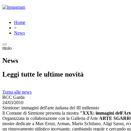
Home
>
News
titolo
News
Leggi tutte le ultime novità
Torna alle news
BCC Garda
24/03/2010
Sirmione: immagini dell'arte italiana del III millennio
Il Comune di Sirmione presenta la mostra
"XXX: immagini dell'Arte 
Organizzata in collaborazione con la Galleria d'Arte
ARTE SGARR
mostre dedicate a Max Ernst, Arman, Mario Schifano, Aligi Sassu, ecc),
un rinnovamento stilistico incessante, cambiando regole e cercando nuo