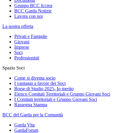
Documenti
Gruppo BCC Iccrea
BCC Garda Notizie
Lavora con noi
La nostra offerta
Privati e Famiglie
Giovani
Imprese
Soci
Professionisti
Spazio Soci
Come si diventa socio
I vantaggi a favore dei Soci
Borse di Studio 2025- Io merito
Elenco Comitati Territoriali e Gruppo Giovani Soci
I Comitati territoriali e Gruppo Giovani Soci
Rassegna Stampa
BCC del Garda per la Comunità
Garda Vita
GardaForum