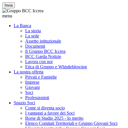
Invia
menu
La Banca
La storia
La sede
Assetto istituzionale
Documenti
Il Gruppo BCC Iccrea
BCC Garda Notizie
Lavora con noi
Etica di Gruppo e Whistleblowing
La nostra offerta
Privati e Famiglie
Imprese
Giovani
Soci
Professionisti
Spazio Soci
Come si diventa socio
I vantaggi a favore dei Soci
Borse di Studio 2025 - Io merito
Elenco Comitati Territoriali e Gruppo Giovani Soci