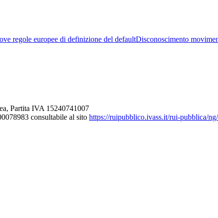
ve regole europee di definizione del default
Disconoscimento movimen
ea, Partita IVA 15240741007
000078983 consultabile al sito
https://ruipubblico.ivass.it/rui-pubblica/n