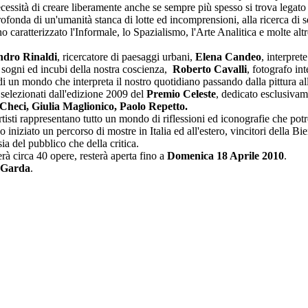
cessità di creare liberamente anche se sempre più spesso si trova legato a
ofonda di un'umanità stanca di lotte ed incomprensioni, alla ricerca di se
aratterizzato l'Informale, lo Spazialismo, l'Arte Analitica e molte altre
ndro Rinaldi
, ricercatore di paesaggi urbani,
Elena Candeo
, interpret
ra sogni ed incubi della nostra coscienza,
Roberto Cavalli
, fotografo in
 un mondo che interpreta il nostro quotidiano passando dalla pittura alla s
e selezionati dall'edizione 2009 del
Premio Celeste
, dedicato esclusivam
Checi, Giulia Maglionico, Paolo Repetto.
ti artisti rappresentano tutto un mondo di riflessioni ed iconografie che p
o iniziato un percorso di mostre in Italia ed all'estero, vincitori della Bi
ia del pubblico che della critica.
erà circa 40 opere, resterà aperta fino a
Domenica 18 Aprile 2010
.
 Garda
.