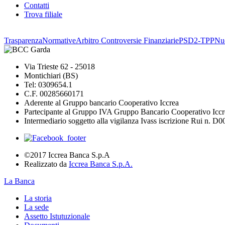
Contatti
Trova filiale
Trasparenza
Normative
Arbitro Controversie Finanziarie
PSD2-TPP
Nuo
Via Trieste 62 - 25018
Montichiari (BS)
Tel: 0309654.1
C.F. 00285660171
Aderente al Gruppo bancario Cooperativo Iccrea
Partecipante al Gruppo IVA Gruppo Bancario Cooperativo Iccr
Intermediario soggetto alla vigilanza Ivass iscrizione Rui n. D
©2017 Iccrea Banca S.p.A
Realizzato da
Iccrea Banca S.p.A.
La Banca
La storia
La sede
Assetto Istutuzionale