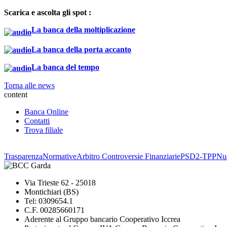
Scarica e ascolta gli spot :
La banca della moltiplicazione
La banca della porta accanto
La banca del tempo
Torna alle news
content
Banca Online
Contatti
Trova filiale
Trasparenza
Normative
Arbitro Controversie Finanziarie
PSD2-TPP
Nuo
Via Trieste 62 - 25018
Montichiari (BS)
Tel: 0309654.1
C.F. 00285660171
Aderente al Gruppo bancario Cooperativo Iccrea