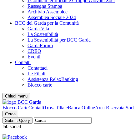
I Comitati territoriali e Gruppo Giovani Soci
Rassegna Stampa
Archivio Assemblee
Assemblea Sociale 2024
BCC del Garda per la Comunità
Garda Vita
La Sostenibilità
La Sostenibilità per BCC Garda
GardaForum
CREO
Eventi
Contatti
Contattaci
Le Filiali
Assistenza RelaxBanking
Blocco carte
Chiudi menu
Blocco Carte
Contatti
Trova filiale
Banca Online
Area Riservata Soci
Cerca
tab social