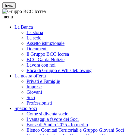
Invia
menu
La Banca
La storia
La sede
Assetto istituzionale
Documenti
Il Gruppo BCC Iccrea
BCC Garda Notizie
Lavora con noi
Etica di Gruppo e Whistleblowing
La nostra offerta
Privati e Famiglie
Imprese
Giovani
Soci
Professionisti
Spazio Soci
Come si diventa socio
I vantaggi a favore dei Soci
Borse di Studio 2025 - Io merito
Elenco Comitati Territoriali e Gruppo Giovani Soci