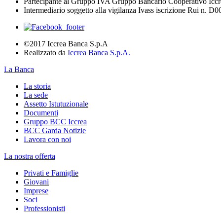
Partecipante al Gruppo IVA Gruppo Bancario Cooperativo Iccr
Intermediario soggetto alla vigilanza Ivass iscrizione Rui n. D
©2017 Iccrea Banca S.p.A
Realizzato da
Iccrea Banca S.p.A.
La Banca
La storia
La sede
Assetto Istutuzionale
Documenti
Gruppo BCC Iccrea
BCC Garda Notizie
Lavora con noi
La nostra offerta
Privati e Famiglie
Giovani
Imprese
Soci
Professionisti