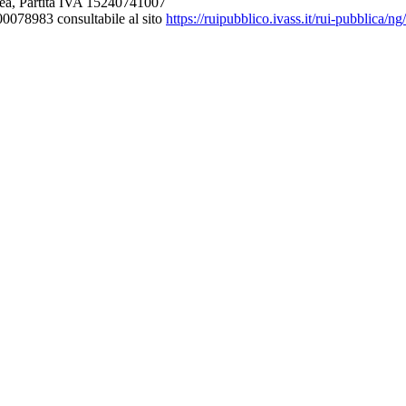
ea, Partita IVA 15240741007
000078983 consultabile al sito
https://ruipubblico.ivass.it/rui-pubblica/n