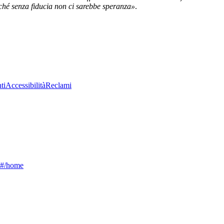
erché senza fiducia non ci sarebbe speranza»
.
ti
Accessibilità
Reclami
g/#/home