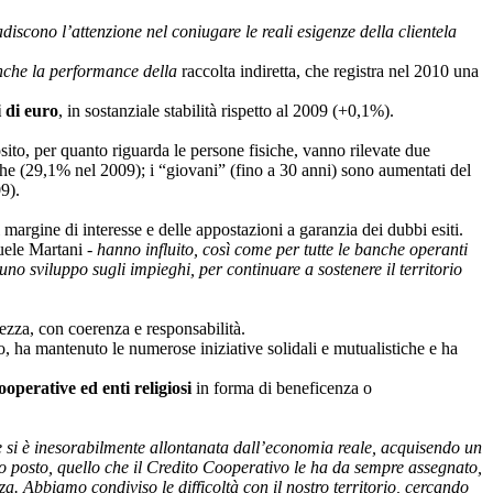
discono l’attenzione nel coniugare le reali esigenze della clientela
anche la performance della
raccolta indiretta, che registra nel 2010 una
i di euro
, in sostanziale stabilità rispetto al 2009 (+0,1%).
sito, per quanto riguarda le persone fisiche, vanno rilevate due
e (29,1% nel 2009); i “giovani” (fino a 30 anni) sono aumentati del
9).
 margine di interesse e delle appostazioni a garanzia dei dubbi esiti.
uele Martani -
hanno influito, così come per tutte le banche operanti
no sviluppo sugli impieghi, per continuare a sostenere il territorio
ezza, con coerenza e responsabilità.
, ha mantenuto le numerose iniziative solidali e mutualistiche e ha
operative ed enti religiosi
in forma di beneficenza o
he si è inesorabilmente allontanata dall’economia reale, acquisendo un
o posto, quello che il Credito Cooperativo le ha da sempre assegnato,
. Abbiamo condiviso le difficoltà con il nostro territorio, cercando