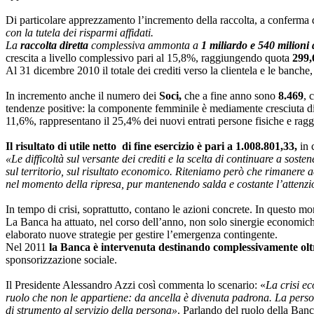
Di particolare apprezzamento l’incremento della raccolta, a conferma 
con la tutela dei risparmi affidati.
La
raccolta diretta
complessiva ammonta a
1 miliardo e 540 milioni 
crescita a livello complessivo pari al 15,8%, raggiungendo quota
299,
Al 31 dicembre 2010 il totale dei crediti verso la clientela e le banche
In incremento anche il numero dei
Soci,
che a fine anno sono
8.469
, 
tendenze positive: la componente femminile è mediamente cresciuta di
11,6%, rappresentano il 25,4% dei nuovi entrati persone fisiche e rag
Il risultato di utile netto di fine esercizio è pari a 1.008.801,33,
in 
«Le difficoltà sul versante dei crediti e la scelta di continuare a sosten
sul territorio, sul risultato economico. Riteniamo però che rimanere a
nel momento della ripresa, pur mantenendo salda e costante l’attenzion
In tempo di crisi, soprattutto, contano le azioni concrete. In questo 
La Banca ha attuato, nel corso dell’anno, non solo sinergie economiche
elaborato nuove strategie per gestire l’emergenza contingente.
Nel 2011
la Banca è intervenuta destinando complessivamente oltre 
sponsorizzazione sociale.
Il Presidente Alessandro Azzi così commenta lo scenario: «
La crisi e
ruolo che non le appartiene: da ancella è divenuta padrona. La person
di strumento al servizio della persona»
. Parlando del ruolo della Ban