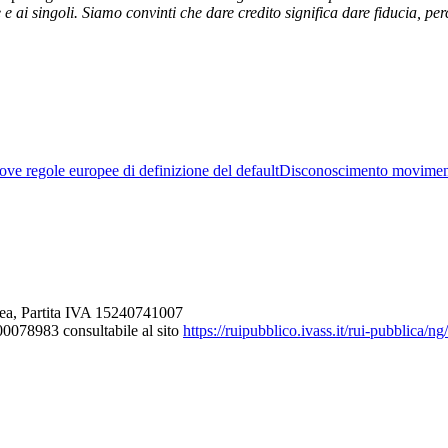
 e ai singoli. Siamo convinti che dare credito significa dare fiducia, p
ve regole europee di definizione del default
Disconoscimento movimen
ea, Partita IVA 15240741007
000078983 consultabile al sito
https://ruipubblico.ivass.it/rui-pubblica/n