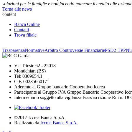
soluzioni per le famiglie e non facendo mancare il credito alle aziende
Torna alle news
content
Banca Online
Contatti
Trova filiale
Trasparenza
Normative
Arbitro Controversie Finanziarie
PSD2-TPP
Nuo
Via Trieste 62 - 25018
Montichiari (BS)
Tel: 0309654.1
C.F. 00285660171
Aderente al Gruppo bancario Cooperativo Iccrea
Partecipante al Gruppo IVA Gruppo Bancario Cooperativo Iccr
Intermediario soggetto alla vigilanza Ivass iscrizione Rui n. D
©2017 Iccrea Banca S.p.A
Realizzato da
Iccrea Banca S.p.A.