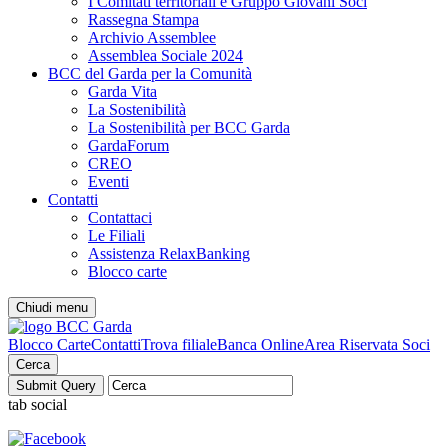
I Comitati territoriali e Gruppo Giovani Soci
Rassegna Stampa
Archivio Assemblee
Assemblea Sociale 2024
BCC del Garda per la Comunità
Garda Vita
La Sostenibilità
La Sostenibilità per BCC Garda
GardaForum
CREO
Eventi
Contatti
Contattaci
Le Filiali
Assistenza RelaxBanking
Blocco carte
Chiudi menu
Blocco Carte
Contatti
Trova filiale
Banca Online
Area Riservata Soci
Cerca
tab social