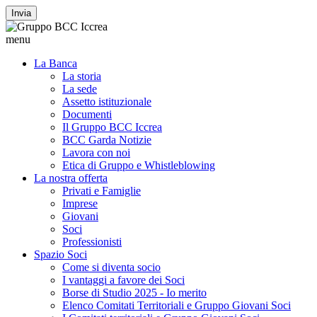
Invia
menu
La Banca
La storia
La sede
Assetto istituzionale
Documenti
Il Gruppo BCC Iccrea
BCC Garda Notizie
Lavora con noi
Etica di Gruppo e Whistleblowing
La nostra offerta
Privati e Famiglie
Imprese
Giovani
Soci
Professionisti
Spazio Soci
Come si diventa socio
I vantaggi a favore dei Soci
Borse di Studio 2025 - Io merito
Elenco Comitati Territoriali e Gruppo Giovani Soci