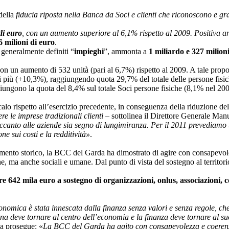
della
fiducia riposta nella Banca da Soci e clienti che riconoscono e gra
di euro
, con un aumento superiore al 6,1% rispetto al 2009. Positiva 
6 milioni di euro
.
, generalmente definiti “
impieghi
”, ammonta a
1 miliardo e 327 milion
con un aumento di 532 unità (pari al 6,7%) rispetto al 2009. A tale propo
 più (+10,3%), raggiungendo quota 29,7% del totale delle persone fisich
giungono la quota del 8,4% sul totale Soci persone fisiche (8,1% nel 200
calo rispetto all’esercizio precedente, in conseguenza della riduzione del
ere le imprese tradizionali clienti
– sottolinea il Direttore Generale Man
ccanto alle aziende sia segno di lungimiranza. Per il 2011 prevediamo u
e sui costi e la redditività»
.
momento storico, la BCC del Garda ha dimostrato di agire con consapevol
, ma anche sociali e umane. Dal punto di vista del sostegno al territorio
642 mila euro a sostegno di organizzazioni, onlus, associazioni, co
conomica è stata innescata dalla finanza senza valori e senza regole, c
a deve tornare al centro dell’economia e la finanza deve tornare al su
ca prosegue: «
La BCC
del Garda ha agito con consapevolezza e coerenza