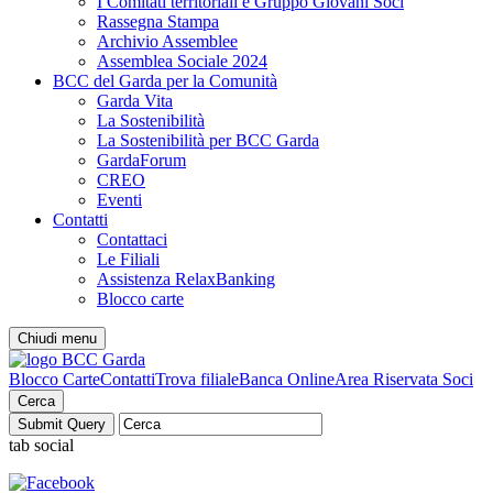
I Comitati territoriali e Gruppo Giovani Soci
Rassegna Stampa
Archivio Assemblee
Assemblea Sociale 2024
BCC del Garda per la Comunità
Garda Vita
La Sostenibilità
La Sostenibilità per BCC Garda
GardaForum
CREO
Eventi
Contatti
Contattaci
Le Filiali
Assistenza RelaxBanking
Blocco carte
Chiudi menu
Blocco Carte
Contatti
Trova filiale
Banca Online
Area Riservata Soci
Cerca
tab social