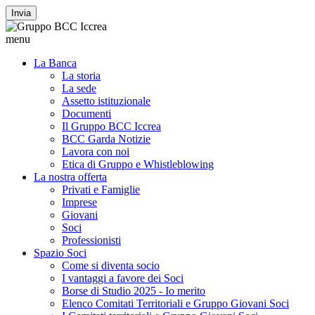
Invia
menu
La Banca
La storia
La sede
Assetto istituzionale
Documenti
Il Gruppo BCC Iccrea
BCC Garda Notizie
Lavora con noi
Etica di Gruppo e Whistleblowing
La nostra offerta
Privati e Famiglie
Imprese
Giovani
Soci
Professionisti
Spazio Soci
Come si diventa socio
I vantaggi a favore dei Soci
Borse di Studio 2025 - Io merito
Elenco Comitati Territoriali e Gruppo Giovani Soci