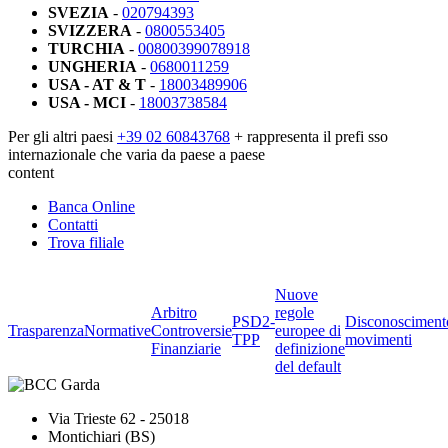
SVEZIA
-
020794393
SVIZZERA
-
0800553405
TURCHIA
-
00800399078918
UNGHERIA
-
0680011259
USA - AT & T
-
18003489906
USA - MCI
-
18003738584
Per gli altri paesi
+39 02 60843768
+ rappresenta il prefi sso
internazionale che varia da paese a paese
content
Banca Online
Contatti
Trova filiale
Nuove
Arbitro
regole
PSD2-
Disconosciment
Trasparenza
Normative
Controversie
europee di
TPP
movimenti
Finanziarie
definizione
del default
Via Trieste 62 - 25018
Montichiari (BS)