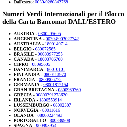
Dall'estero:
0039-0260843768
Numeri Verdi Internazionali per il Blocco
della Carta Bancomat DALL’ESTERO
AUSTRIA
-
0800295695
ARGENTINA
-
0039-8003027742
AUSTRALIA
-
1800140714
BELGIO
-
080072585
BRASILE
-
00083977255
CANADA
-
18003706780
CIPRO
-
08095605
DANIMARCA
-
80010101
FINLANDIA
-
0800113970
FRANCIA
-
0800906772
GERMANIA
-
08001815154
GRAN BRETAGNA
-
0800969760
GRECIA
-
00800391278620
IRLANDA
-
1800553914
LUSSEMBURGO
-
08002387
NORVEGIA
-
80011616
OLANDA
-
08000224493
PORTOGALLO
-
800839908
SPAGNA
-
900993954