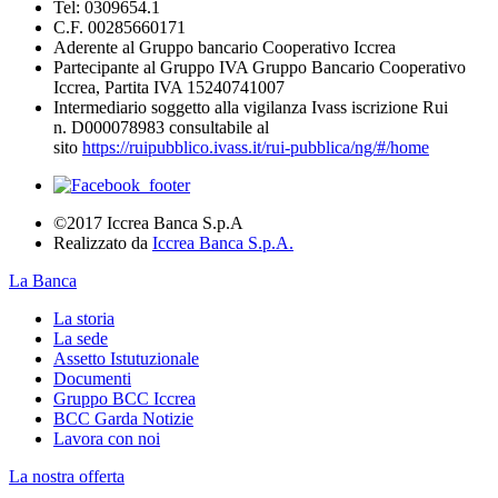
Tel: 0309654.1
C.F. 00285660171
Aderente al Gruppo bancario Cooperativo Iccrea
Partecipante al Gruppo IVA Gruppo Bancario Cooperativo
Iccrea, Partita IVA 15240741007
Intermediario soggetto alla vigilanza Ivass iscrizione Rui
n. D000078983 consultabile al
sito
https://ruipubblico.ivass.it/rui-pubblica/ng/#/home
©2017 Iccrea Banca S.p.A
Realizzato da
Iccrea Banca S.p.A.
La Banca
La storia
La sede
Assetto Istutuzionale
Documenti
Gruppo BCC Iccrea
BCC Garda Notizie
Lavora con noi
La nostra offerta