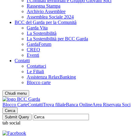
I Comitati territoriali e Gruppo Giovani Soci
Rassegna Stampa
Archivio Assemblee
Assemblea Sociale 2024
BCC del Garda per la Comunità
Garda Vita
La Sostenibilità
La Sostenibilità per BCC Garda
GardaForum
CREO
Eventi
Contatti
Contattaci
Le Filiali
Assistenza RelaxBanking
Blocco carte
Chiudi menu
Blocco Carte
Contatti
Trova filiale
Banca Online
Area Riservata Soci
Cerca
tab social