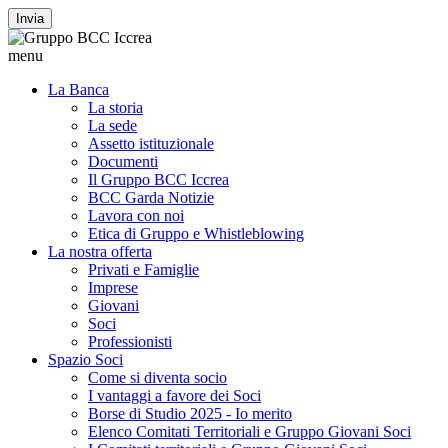
Invia
menu
La Banca
La storia
La sede
Assetto istituzionale
Documenti
Il Gruppo BCC Iccrea
BCC Garda Notizie
Lavora con noi
Etica di Gruppo e Whistleblowing
La nostra offerta
Privati e Famiglie
Imprese
Giovani
Soci
Professionisti
Spazio Soci
Come si diventa socio
I vantaggi a favore dei Soci
Borse di Studio 2025 - Io merito
Elenco Comitati Territoriali e Gruppo Giovani Soci