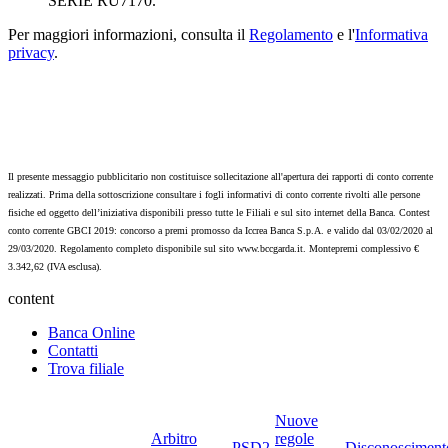
SERIE RU7170.
Per maggiori informazioni, consulta il
Regolamento
e l'
Informativa
privacy
.
Il presente messaggio pubblicitario non costituisce sollecitazione all'apertura dei rapporti di conto corrente
realizzati. Prima della sottoscrizione consultare i fogli informativi di conto corrente rivolti alle persone
fisiche ed oggetto dell’iniziativa disponibili presso tutte le Filiali e sul sito internet della Banca. Contest
conto corrente GBCI 2019: concorso a premi promosso da Iccrea Banca S.p.A. e valido dal 03/02/2020 al
29/03/2020. Regolamento completo disponibile sul sito www.bccgarda.it. Montepremi complessivo €
3.342,62 (IVA esclusa).
content
Banca Online
Contatti
Trova filiale
Nuove
Arbitro
regole
PSD2-
Disconosciment