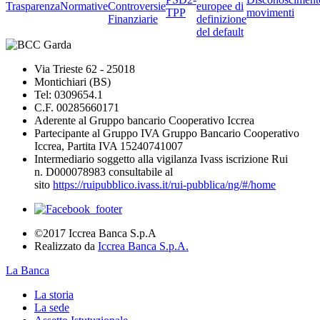
Trasparenza
Normative
Controversie
europee di
TPP
movimenti
Finanziarie
definizione
del default
Via Trieste 62 - 25018
Montichiari (BS)
Tel: 0309654.1
C.F. 00285660171
Aderente al Gruppo bancario Cooperativo Iccrea
Partecipante al Gruppo IVA Gruppo Bancario Cooperativo
Iccrea, Partita IVA 15240741007
Intermediario soggetto alla vigilanza Ivass iscrizione Rui
n. D000078983 consultabile al
sito
https://ruipubblico.ivass.it/rui-pubblica/ng/#/home
©2017 Iccrea Banca S.p.A
Realizzato da
Iccrea Banca S.p.A.
La Banca
La storia
La sede