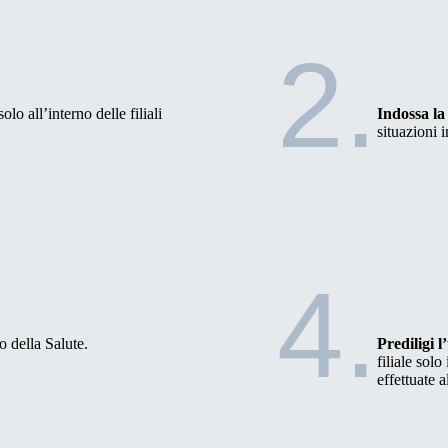
2.
solo all’interno delle filiali
Indossa l
situazioni i
4.
o della Salute.
Prediligi 
filiale sol
effettuate a