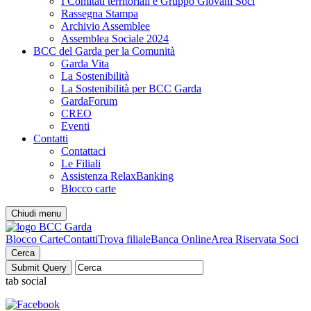
I Comitati territoriali e Gruppo Giovani Soci
Rassegna Stampa
Archivio Assemblee
Assemblea Sociale 2024
BCC del Garda per la Comunità
Garda Vita
La Sostenibilità
La Sostenibilità per BCC Garda
GardaForum
CREO
Eventi
Contatti
Contattaci
Le Filiali
Assistenza RelaxBanking
Blocco carte
Chiudi menu
Blocco Carte
Contatti
Trova filiale
Banca Online
Area Riservata Soci
Cerca
tab social