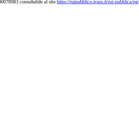
000078983 consultabile al sito
https://ruipubblico.ivass.it/rui-pubblica/n