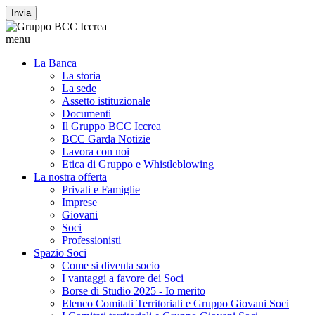
Invia
menu
La Banca
La storia
La sede
Assetto istituzionale
Documenti
Il Gruppo BCC Iccrea
BCC Garda Notizie
Lavora con noi
Etica di Gruppo e Whistleblowing
La nostra offerta
Privati e Famiglie
Imprese
Giovani
Soci
Professionisti
Spazio Soci
Come si diventa socio
I vantaggi a favore dei Soci
Borse di Studio 2025 - Io merito
Elenco Comitati Territoriali e Gruppo Giovani Soci